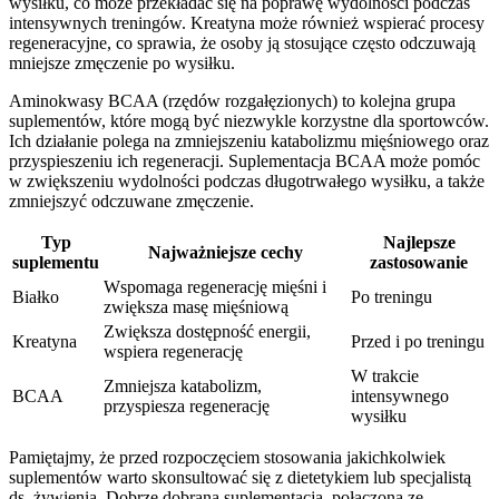
wysiłku, co może przekładać się na poprawę wydolności podczas
intensywnych treningów. Kreatyna może również wspierać procesy
regeneracyjne, co sprawia, że osoby ją stosujące często odczuwają
mniejsze zmęczenie po wysiłku.
Aminokwasy BCAA (rzędów rozgałęzionych) to kolejna grupa
suplementów, które mogą być niezwykle korzystne dla sportowców.
Ich działanie polega na zmniejszeniu katabolizmu mięśniowego oraz
przyspieszeniu ich regeneracji. Suplementacja BCAA może pomóc
w zwiększeniu wydolności podczas długotrwałego wysiłku, a także
zmniejszyć odczuwane zmęczenie.
Typ
Najlepsze
Najważniejsze cechy
suplementu
zastosowanie
Wspomaga regenerację mięśni i
Białko
Po treningu
zwiększa masę mięśniową
Zwiększa dostępność energii,
Kreatyna
Przed i po treningu
wspiera regenerację
W trakcie
Zmniejsza katabolizm,
BCAA
intensywnego
przyspiesza regenerację
wysiłku
Pamiętajmy, że przed rozpoczęciem stosowania jakichkolwiek
suplementów warto skonsultować się z dietetykiem lub specjalistą
ds. żywienia. Dobrze dobrana suplementacja, połączona ze