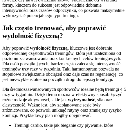
formy, kluczem do sukcesu jest odpowiednie dobranie
intensywności oraz czasów odpoczynku, co pozwala maksymalnie
wykorzystać potencjał tego typu treningu.
Jak często trenować, aby poprawić
wydolność fizyczną?
Aby poprawić
wydolność fizyczną
, kluczowe jest dobranie
odpowiedniej częstotliwości treningów, która jest uzależniona od
poziomu zaawansowania oraz konkretnych celów treningowych.
Dla osób początkujących, bardzo często zaleca się intensywność
treningów trzy razy w tygodniu. Taki harmonogram pozwala na
stopniowe zwiększanie obciążeń oraz daje czas na regenerację, co
jest niezwykle istotne na początku drogi do lepszej kondycji.
Dla średniozaawansowanych sportowców idealne będą treningi 4-5
razy w tygodniu. Dzięki temu można w efektywny sposób łączyć
różne rodzaje aktywności, takie jak
wytrzymałość
, siła oraz
elastyczność. Ważne jest, aby zaplanowane sesje były
zróżnicowane, co pozwoli uniknąć rutyny oraz zmniejszy ryzyko
kontuzji. Przykładowy plan mógłby obejmować:
Treningi cardio, takie jak bieganie czy pływanie, które