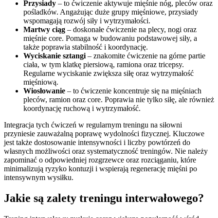
Przysiady
– to ćwiczenie aktywuje mięśnie nóg, pleców oraz
pośladków. Angażując duże grupy mięśniowe, przysiady
wspomagają rozwój siły i wytrzymałości.
Martwy ciąg
– doskonałe ćwiczenie na plecy, nogi oraz
mięśnie core. Pomaga w budowaniu podstawowej siły, a
także poprawia stabilność i koordynację.
Wyciskanie sztangi
– znakomite ćwiczenie na górne partie
ciała, w tym klatkę piersiową, ramiona oraz tricepsy.
Regularne wyciskanie zwiększa siłę oraz wytrzymałość
mięśniową.
Wiosłowanie
– to ćwiczenie koncentruje się na mięśniach
pleców, ramion oraz core. Poprawia nie tylko siłę, ale również
koordynację ruchową i wytrzymałość.
Integracja tych ćwiczeń w regularnym treningu na siłowni
przyniesie zauważalną poprawę wydolności fizycznej. Kluczowe
jest także dostosowanie intensywności i liczby powtórzeń do
własnych możliwości oraz systematyczność treningów. Nie należy
zapominać o odpowiedniej rozgrzewce oraz rozciąganiu, które
minimalizują ryzyko kontuzji i wspierają regenerację mięśni po
intensywnym wysiłku.
Jakie są zalety treningu interwałowego?