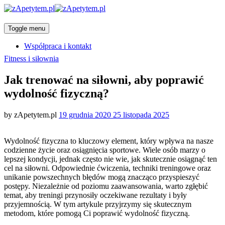
Toggle menu
Współpraca i kontakt
Categories
Fitness i siłownia
Jak trenować na siłowni, aby poprawić
wydolność fizyczną?
Posted
by
zApetytem.pl
19 grudnia 2020
25 listopada 2025
on
Wydolność fizyczna to kluczowy element, który wpływa na nasze
codzienne życie oraz osiągnięcia sportowe. Wiele osób marzy o
lepszej kondycji, jednak często nie wie, jak skutecznie osiągnąć ten
cel na siłowni. Odpowiednie ćwiczenia, techniki treningowe oraz
unikanie powszechnych błędów mogą znacząco przyspieszyć
postępy. Niezależnie od poziomu zaawansowania, warto zgłębić
temat, aby treningi przynosiły oczekiwane rezultaty i były
przyjemnością. W tym artykule przyjrzymy się skutecznym
metodom, które pomogą Ci poprawić wydolność fizyczną.