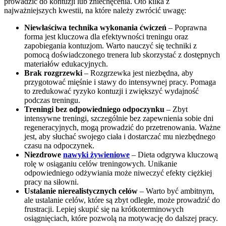
prowadzić do kontuzji lub zniechęcenia. Oto kilka z
najważniejszych kwestii, na które należy zwrócić uwagę:
Niewłaściwa technika wykonania ćwiczeń
– Poprawna
forma jest kluczowa dla efektywności treningu oraz
zapobiegania kontuzjom. Warto nauczyć się techniki z
pomocą doświadczonego trenera lub skorzystać z dostępnych
materiałów edukacyjnych.
Brak rozgrzewki
– Rozgrzewka jest niezbędna, aby
przygotować mięśnie i stawy do intensywnej pracy. Pomaga
to zredukować ryzyko kontuzji i zwiększyć wydajność
podczas treningu.
Treningi bez odpowiedniego odpoczynku
– Zbyt
intensywne treningi, szczególnie bez zapewnienia sobie dni
regeneracyjnych, mogą prowadzić do przetrenowania. Ważne
jest, aby słuchać swojego ciała i dostarczać mu niezbędnego
czasu na odpoczynek.
Niezdrowe
nawyki żywieniowe
– Dieta odgrywa kluczową
rolę w osiąganiu celów treningowych. Unikanie
odpowiedniego odżywiania może niweczyć efekty ciężkiej
pracy na siłowni.
Ustalanie nierealistycznych celów
– Warto być ambitnym,
ale ustalanie celów, które są zbyt odległe, może prowadzić do
frustracji. Lepiej skupić się na krótkoterminowych
osiągnięciach, które pozwolą na motywację do dalszej pracy.