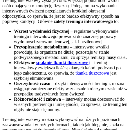
Trening interwałowy zyskuje coraz większą popularność wśród
osób dbających o kondycję fizyczną. Polega on na wykonaniu
intensywnych ćwiczeń przeplatanych krótkimi okresami
odpoczynku, co sprawia, że jest to bardzo efektywny sposób na
poprawę kondycji. Główne
zalety treningu interwałowego
to:
Wzrost wydolności fizycznej
– regularne wykonywanie
treningu interwałowego prowadzi do znacznej poprawy
wydolności zarówno tlenowej, jak i beztlenowej.
Przyspieszenie metabolizmu
– intensywne wysiłki
powodują, że organizm na dłużej pozostaje w stanie
podwyższonego metabolizmu, co sprzyja redukcji masy ciała.
Efektywne
spalanie tkanki tłuszczowej
– trening
interwałowy zwiększa ilość spalanych kalorii podczas i po
jego zakończeniu, co sprawia, że
tkanka tłuszczowa
jest
szybciej eliminowana.
Oszczędność czasu
– dzięki intensywności treningu, można
osiągnąć zamierzone efekty w znacznie krótszym czasie niż w
przypadku tradycyjnych form ćwiczeń.
Różnorodność i zabawa
– interwały można dostosować do
własnych preferencji i umiejętności, co sprawia, że trening ten
nigdy nie staje się nudny.
Trening interwałowy można wykonywać na różnych poziomach
zaawansowania i w różnych formach, takich jak bieganie, jazda na
rowerze czy nawet ćwiczenia siłowe. Niezależnie od wybranej