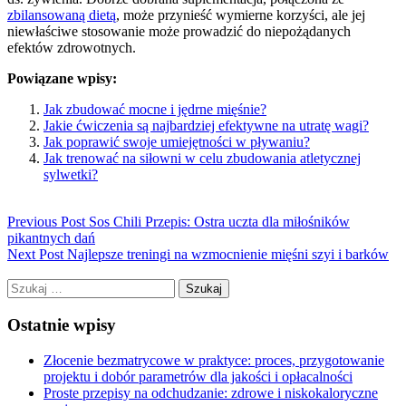
zbilansowaną dietą
, może przynieść wymierne korzyści, ale jej
niewłaściwe stosowanie może prowadzić do niepożądanych
efektów zdrowotnych.
Powiązane wpisy:
Jak zbudować mocne i jędrne mięśnie?
Jakie ćwiczenia są najbardziej efektywne na utratę wagi?
Jak poprawić swoje umiejętności w pływaniu?
Jak trenować na siłowni w celu zbudowania atletycznej
sylwetki?
Previous Post
Sos Chili Przepis: Ostra uczta dla miłośników
pikantnych dań
Next Post
Najlepsze treningi na wzmocnienie mięśni szyi i barków
Szukaj:
Ostatnie wpisy
Złocenie bezmatrycowe w praktyce: proces, przygotowanie
projektu i dobór parametrów dla jakości i opłacalności
Proste przepisy na odchudzanie: zdrowe i niskokaloryczne