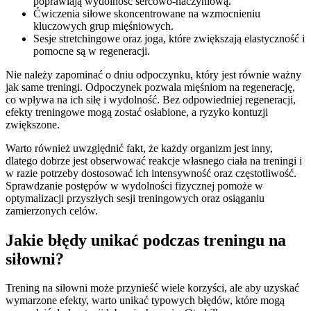
poprawiają wydolność sercowo-naczyniową.
Ćwiczenia siłowe skoncentrowane na wzmocnieniu
kluczowych grup mięśniowych.
Sesje stretchingowe oraz joga, które zwiększają elastyczność i
pomocne są w regeneracji.
Nie należy zapominać o dniu odpoczynku, który jest równie ważny
jak same treningi. Odpoczynek pozwala mięśniom na regenerację,
co wpływa na ich siłę i wydolność. Bez odpowiedniej regeneracji,
efekty treningowe mogą zostać osłabione, a ryzyko kontuzji
zwiększone.
Warto również uwzględnić fakt, że każdy organizm jest inny,
dlatego dobrze jest obserwować reakcje własnego ciała na treningi i
w razie potrzeby dostosować ich intensywność oraz częstotliwość.
Sprawdzanie postępów w wydolności fizycznej pomoże w
optymalizacji przyszłych sesji treningowych oraz osiąganiu
zamierzonych celów.
Jakie błędy unikać podczas treningu na
siłowni?
Trening na siłowni może przynieść wiele korzyści, ale aby uzyskać
wymarzone efekty, warto unikać typowych błędów, które mogą