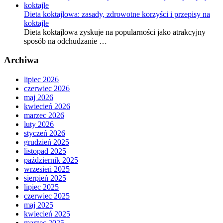
Dieta koktajlowa: zasady, zdrowotne korzyści i przepisy na
koktajle
Dieta koktajlowa zyskuje na popularności jako atrakcyjny
sposób na odchudzanie …
Archiwa
lipiec 2026
czerwiec 2026
maj 2026
kwiecień 2026
marzec 2026
luty 2026
styczeń 2026
grudzień 2025
listopad 2025
październik 2025
wrzesień 2025
sierpień 2025
lipiec 2025
czerwiec 2025
maj 2025
kwiecień 2025
marzec 2025