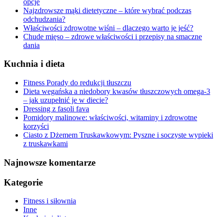
opcje
Najzdrowsze mąki dietetyczne – które wybrać podczas
odchudzania?
Właściwości zdrowotne wiśni – dlaczego warto je jeść?
Chude mięso – zdrowe właściwości i przepisy na smaczne
dania
Kuchnia i dieta
Fitness Porady do redukcji tłuszczu
Dieta wegańska a niedobory kwasów tłuszczowych omega-3
– jak uzupełnić je w diecie?
Dressing z fasoli fava
Pomidory malinowe: właściwości, witaminy i zdrowotne
korzyści
Ciasto z Dżemem Truskawkowym: Pyszne i soczyste wypieki
z truskawkami
Najnowsze komentarze
Kategorie
Fitness i siłownia
Inne