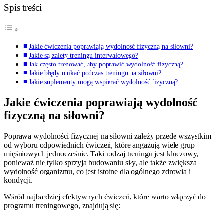
Spis treści
Jakie ćwiczenia poprawiają wydolność fizyczną na siłowni?
Jakie są zalety treningu interwałowego?
Jak często trenować, aby poprawić wydolność fizyczną?
Jakie błędy unikać podczas treningu na siłowni?
Jakie suplementy mogą wspierać wydolność fizyczną?
Jakie ćwiczenia poprawiają wydolność
fizyczną na siłowni?
Poprawa wydolności fizycznej na siłowni zależy przede wszystkim
od wyboru odpowiednich ćwiczeń, które angażują wiele grup
mięśniowych jednocześnie. Taki rodzaj treningu jest kluczowy,
ponieważ nie tylko sprzyja budowaniu siły, ale także zwiększa
wydolność organizmu, co jest istotne dla ogólnego zdrowia i
kondycji.
Wśród najbardziej efektywnych ćwiczeń, które warto włączyć do
programu treningowego, znajdują się: