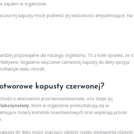
w zapaleń w organizmie.
czna tej kapusty może podnieść jej właściwości antyutleniające. Na
bardziej przyswajalne dla naszego organizmu. To z kolei sprawia, że i
 efektywne. Regularne włączanie czerwonej kapusty do diety sprzyja
filaktyki wielu chorób.
wotworowe kapusty czerwonej?
chodzi o właściwości przeciwnowotworowe, a to dzięki jej
glukozynolany
, które w organizmie przekształcają się w
e hamujące rozwój komórek nowotworowych oraz wspierają proces
m.
 kapusty do diety może znacząco obniżyć ryzyko wystąpienia różnych