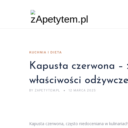
KUCHNIA I DIETA
Kapusta czerwona – z
właściwości odżywcz
BY
ZAPETYTEM.PL
12 MARCA 2025
Kapusta czerwona, często niedoceniana w kulinariac