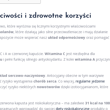
iwości i zdrowotne korzyści
o, które wyróżnia się licznymi korzystnymi właściwościami
nolanów
, które działają jako silne przeciwutleniacze i mają działanie
e spożycie może wspierać nasz
układ odpornościowy
oraz pomagać
C i A w czerwonej kapuście.
Witamina C
jest niezbędna dla
nu
i pełni funkcję silnego antyoksydantu. Z kolei
witamina A
przyczyn
kład sercowo-naczyniowy
. Antocyjany obecne w tym warzywie
ć ryzyko wystąpienia
chorób serca
. Co więcej,
regularne jedzenie
czyć ryzyko niektórych
nowotworów
dzięki izotiocyjanianom, które
 czerwona kapusta jest niskokaloryczna – ma zaledwie
31 kcal na 100
b pragnących wprowadzić do swojej
diety niskokaloryczne
produkty o