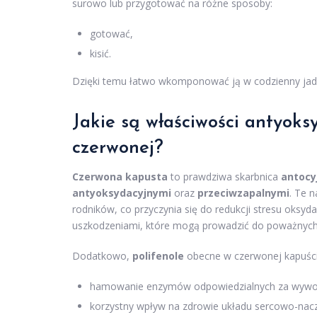
surowo lub przygotować na różne sposoby:
gotować,
kisić.
Dzięki temu łatwo wkomponować ją w codzienny jadł
Jakie są właściwości antyoks
czerwonej?
Czerwona kapusta
to prawdziwa skarbnica
antocy
antyoksydacyjnymi
oraz
przeciwzapalnymi
. Te 
rodników, co przyczynia się do redukcji stresu oksyd
uszkodzeniami, które mogą prowadzić do poważnych 
Dodatkowo,
polifenole
obecne w czerwonej kapuście
hamowanie enzymów odpowiedzialnych za wywoł
korzystny wpływ na zdrowie układu sercowo-nac