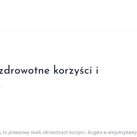
drowotne korzyści i
e
h, to prawdziwy skarb zdrowotnych korzyści. Bogata w antyoksydanty