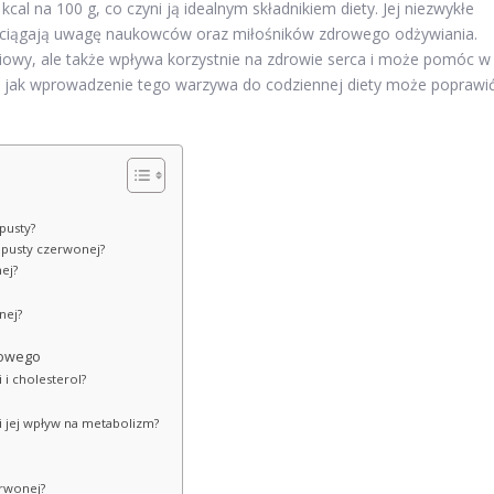
kcal na 100 g, co czyni ją idealnym składnikiem diety. Jej niezwykłe
yciągają uwagę naukowców oraz miłośników zdrowego odżywiania.
iowy, ale także wpływa korzystnie na zdrowie serca i może pomóc w
ryć, jak wprowadzenie tego warzywa do codziennej diety może poprawi
pusty?
kapusty czerwonej?
ej?
nej?
iowego
 i cholesterol?
i jej wpływ na metabolizm?
erwonej?