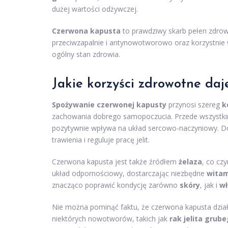
dużej wartości odżywczej.
Czerwona kapusta
to prawdziwy skarb pełen zdrow
przeciwzapalnie i antynowotworowo oraz korzystni
ogólny stan zdrowia.
Jakie korzyści zdrowotne da
Spożywanie czerwonej kapusty
przynosi szereg
k
zachowania dobrego samopoczucia. Przede wszystki
pozytywnie wpływa na układ sercowo-naczyniowy. Do
trawienia i reguluje pracę jelit.
Czerwona kapusta jest także źródłem
żelaza
, co cz
układ odpornościowy, dostarczając niezbędne
witam
znacząco poprawić kondycję zarówno
skóry
, jak i
w
Nie można pominąć faktu, że czerwona kapusta dzia
niektórych nowotworów, takich jak
rak jelita grub