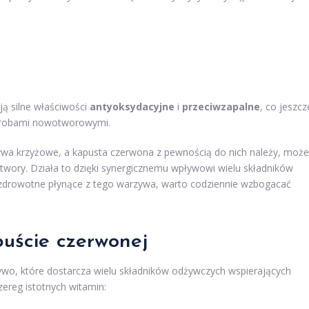
ą silne właściwości
antyoksydacyjne
i
przeciwzapalne
, co jeszcz
horobami nowotworowymi.
ywa krzyżowe, a kapusta czerwona z pewnością do nich należy, może
wory. Działa to dzięki synergicznemu wpływowi wielu składników
zdrowotne płynące z tego warzywa, warto codziennie wzbogacać
uście czerwonej
wo, które dostarcza wielu składników odżywczych wspierających
zereg istotnych witamin: