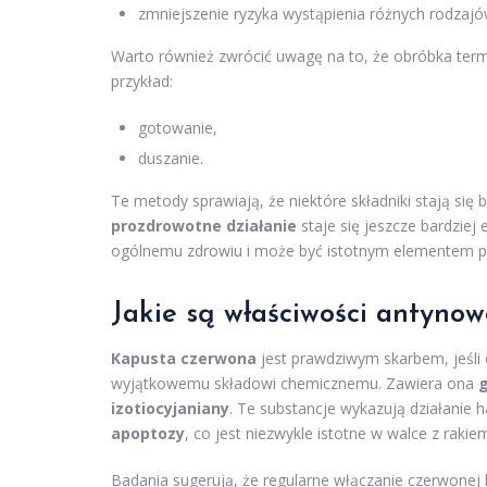
zmniejszenie ryzyka wystąpienia różnych rodzajó
Warto również zwrócić uwagę na to, że obróbka termi
przykład:
gotowanie,
duszanie.
Te metody sprawiają, że niektóre składniki stają się 
prozdrowotne działanie
staje się jeszcze bardziej
ogólnemu zdrowiu i może być istotnym elementem pro
Jakie są właściwości antyno
Kapusta czerwona
jest prawdziwym skarbem, jeśli 
wyjątkowemu składowi chemicznemu. Zawiera ona
izotiocyjaniany
. Te substancje wykazują działani
apoptozy
, co jest niezwykle istotne w walce z rakie
Badania sugerują, że regularne włączanie czerwonej