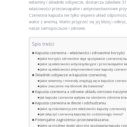
witaminy i składniki odżywcze, dostarcza zaledwie 31 
właściwości przeciwzapalne i antynowotworowe prz
Czerwona kapusta nie tylko wspiera układ odpornośc
walce z anemią. Warto przyjrzeć się jej bliżej i odk
nasze samopoczucie i zdrowie.
Spis treści
Kapusta czerwona – właściwości i zdrowotne korzyści
Jakie korzyści zdrowotne daje spożywanie czerwonej ka
Jakie są właściwości antyoksydacyjne i przeciwzapalne 
Jakie są właściwości antynowotworowe kapusty czerwon
Składniki odżywcze w kapuście czerwonej
Jakie witaminy i minerały znajdują się w kapuście czerwo
Jakie znaczenie ma błonnik dla trawienia?
Kapusta czerwona a zdrowie układu sercowo-naczyn
Jak kapusta czerwona wpływa na obniżenie ciśnienia krwi
Kapusta czerwona w diecie i odchudzaniu
Jakie są niskokaloryczne właściwości kapusty czerwonej 
Jak włączyć czerwoną kapustę do codziennego menu?
Potencjalne zagrożenia i przeciwwskazania
Jakie są możliwe skutki uboczne spożywania kapusty cz