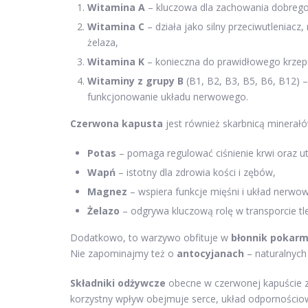
Witamina A
– kluczowa dla zachowania dobreg
Witamina C
– działa jako silny przeciwutleniacz,
żelaza,
Witamina K
– konieczna do prawidłowego krzepni
Witaminy z grupy B
(B1, B2, B3, B5, B6, B12) 
funkcjonowanie układu nerwowego.
Czerwona kapusta
jest również skarbnicą minerałó
Potas
– pomaga regulować ciśnienie krwi oraz u
Wapń
– istotny dla zdrowia kości i zębów,
Magnez
– wspiera funkcje mięśni i układ nerwow
Żelazo
– odgrywa kluczową rolę w transporcie tl
Dodatkowo, to warzywo obfituje w
błonnik pokar
Nie zapominajmy też o
antocyjanach
– naturalnych
Składniki odżywcze
obecne w czerwonej kapuście z
korzystny wpływ obejmuje serce, układ odporności