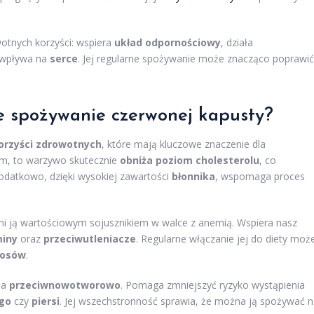
otnych korzyści: wspiera
układ odpornościowy
, działa
e wpływa na
serce
. Jej regularne spożywanie może znacząco poprawić
je spożywanie czerwonej kapusty?
orzyści zdrowotnych
, które mają kluczowe znaczenie dla
m, to warzywo skutecznie
obniża poziom cholesterolu
, co
datkowo, dzięki wysokiej zawartości
błonnika
, wspomaga proces
yni ją wartościowym sojusznikiem w walce z anemią. Wspiera nasz
iny
oraz
przeciwutleniacze
. Regularne włączanie jej do diety moż
łosów
.
ła
przeciwnowotworowo
. Pomaga zmniejszyć ryzyko wystąpienia
ego
czy
piersi
. Jej wszechstronność sprawia, że można ją spożywać 