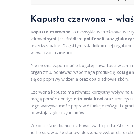
Kapusta czerwona – właśc
Kapusta czerwona
to niezwykle wartościowe warzyw
zdrowotnymi. Jest źródłem
polifenoli
oraz
glukozy
przeciwzapalne. Dzięki tym składnikom, jej regularn
w zwalczaniu
anemii
.
Nie można zapominać o bogatej zawartości witamin 
organizmu, ponieważ wspomaga produkcję
kolage
się do poprawy widzenia oraz dba o zdrowie skóry.
Czerwona kapusta ma również korzystny wpływ na
u
mogą pomóc obniżyć
ciśnienie krwi
oraz zmniejsza
tego warzywa może poprawić funkcje mózgu i ograni
powstają z glukozynolanów.
W kontekście dbania o zdrowie warto podkreślić, że
g
. To sprawia, że stanowi doskonały wybór dla osó