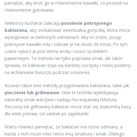
pamiętać, aby kroić go w równomierne kawałki, co pozwoli na
równomierne gotowanie.
Niektórzy kucharze zalecają
posolenie pokrojonego
bakłażana
, aby zredukować ewentualną goryczkę, która może
występować w niektórych odmianach. Aby to zrobić, posyp
pokrojone kawałki solą i odstaw je na około 30 minut. Po tym
czasie opłucz je pod zimną wodą i osusz ręcznikiem
papierowym. Ta metoda nie tylko poprawia smak, ale także
sprawia, że bakłażan staje się bardziej soczysty i mniej podatny
na wchłanianie tłuszczu podczas smażenia.
Rozważ także inne metody przygotowania bakłażana, takie jak
pieczenie lub grillowanie
. Obie te techniki wydobywają
naturalny smak warzywa i nadają mu wspaniałą teksturę.
Pieczony lub grillowany bakłażan może stać się znakomitą bazą
dla wielu potraw, od sałatek po zapiekanki.
Warto również pamiętać, że bakłażan ma różne odmiany, a
każda z nich może mieć nieco inną strukturę i smak. Dlatego