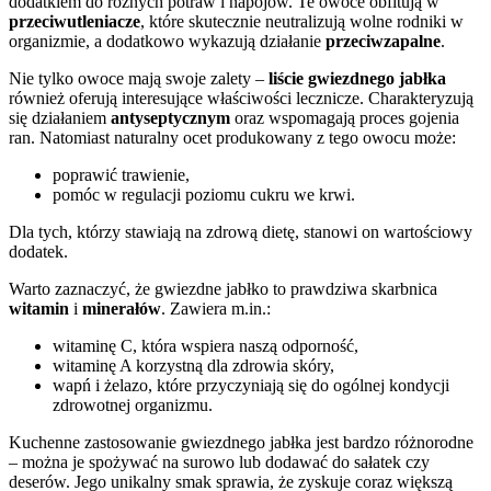
dodatkiem do różnych potraw i napojów. Te owoce obfitują w
przeciwutleniacze
, które skutecznie neutralizują wolne rodniki w
organizmie, a dodatkowo wykazują działanie
przeciwzapalne
.
Nie tylko owoce mają swoje zalety –
liście gwiezdnego jabłka
również oferują interesujące właściwości lecznicze. Charakteryzują
się działaniem
antyseptycznym
oraz wspomagają proces gojenia
ran. Natomiast naturalny ocet produkowany z tego owocu może:
poprawić trawienie,
pomóc w regulacji poziomu cukru we krwi.
Dla tych, którzy stawiają na zdrową dietę, stanowi on wartościowy
dodatek.
Warto zaznaczyć, że gwiezdne jabłko to prawdziwa skarbnica
witamin
i
minerałów
. Zawiera m.in.:
witaminę C, która wspiera naszą odporność,
witaminę A korzystną dla zdrowia skóry,
wapń i żelazo, które przyczyniają się do ogólnej kondycji
zdrowotnej organizmu.
Kuchenne zastosowanie gwiezdnego jabłka jest bardzo różnorodne
– można je spożywać na surowo lub dodawać do sałatek czy
deserów. Jego unikalny smak sprawia, że zyskuje coraz większą