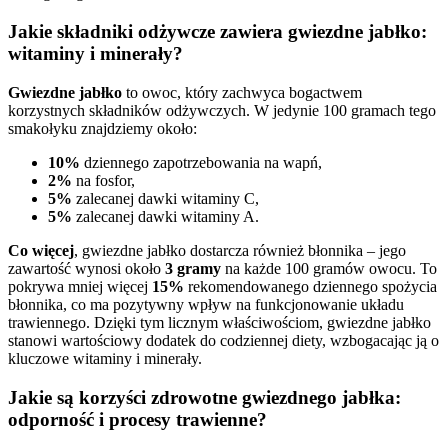
Jakie składniki odżywcze zawiera gwiezdne jabłko:
witaminy i minerały?
Gwiezdne jabłko
to owoc, który zachwyca bogactwem
korzystnych składników odżywczych. W jedynie 100 gramach tego
smakołyku znajdziemy około:
10%
dziennego zapotrzebowania na wapń,
2%
na fosfor,
5%
zalecanej dawki witaminy C,
5%
zalecanej dawki witaminy A.
Co więcej
, gwiezdne jabłko dostarcza również błonnika – jego
zawartość wynosi około
3 gramy
na każde 100 gramów owocu. To
pokrywa mniej więcej
15%
rekomendowanego dziennego spożycia
błonnika, co ma pozytywny wpływ na funkcjonowanie układu
trawiennego. Dzięki tym licznym właściwościom, gwiezdne jabłko
stanowi wartościowy dodatek do codziennej diety, wzbogacając ją o
kluczowe witaminy i minerały.
Jakie są korzyści zdrowotne gwiezdnego jabłka:
odporność i procesy trawienne?