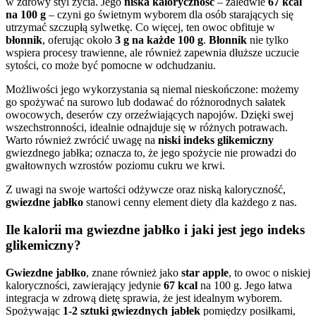
w zdrowy styl życia. Jego
niska kaloryczność
– zaledwie
67 kcal
na 100 g
– czyni go świetnym wyborem dla osób starających się
utrzymać szczupłą sylwetkę. Co więcej, ten owoc obfituje w
błonnik
, oferując około
3 g na każde 100 g
.
Błonnik
nie tylko
wspiera procesy trawienne, ale również zapewnia dłuższe uczucie
sytości, co może być pomocne w odchudzaniu.
Możliwości jego wykorzystania są niemal nieskończone: możemy
go spożywać na surowo lub dodawać do różnorodnych sałatek
owocowych, deserów czy orzeźwiających napojów. Dzięki swej
wszechstronności, idealnie odnajduje się w różnych potrawach.
Warto również zwrócić uwagę na
niski indeks glikemiczny
gwiezdnego jabłka; oznacza to, że jego spożycie nie prowadzi do
gwałtownych wzrostów poziomu cukru we krwi.
Z uwagi na swoje wartości odżywcze oraz niską kaloryczność,
gwiezdne jabłko
stanowi cenny element diety dla każdego z nas.
Ile kalorii ma gwiezdne jabłko i jaki jest jego indeks
glikemiczny?
Gwiezdne jabłko
, znane również jako
star apple
, to owoc o niskiej
kaloryczności, zawierający jedynie
67 kcal
na 100 g. Jego łatwa
integracja w zdrową dietę sprawia, że jest idealnym wyborem.
Spożywając
1-2 sztuki gwiezdnych jabłek
pomiędzy posiłkami,