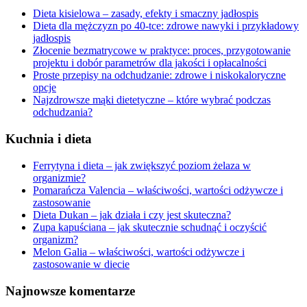
Dieta kisielowa – zasady, efekty i smaczny jadłospis
Dieta dla mężczyzn po 40-tce: zdrowe nawyki i przykładowy
jadłospis
Złocenie bezmatrycowe w praktyce: proces, przygotowanie
projektu i dobór parametrów dla jakości i opłacalności
Proste przepisy na odchudzanie: zdrowe i niskokaloryczne
opcje
Najzdrowsze mąki dietetyczne – które wybrać podczas
odchudzania?
Kuchnia i dieta
Ferrytyna i dieta – jak zwiększyć poziom żelaza w
organizmie?
Pomarańcza Valencia – właściwości, wartości odżywcze i
zastosowanie
Dieta Dukan – jak działa i czy jest skuteczna?
Zupa kapuściana – jak skutecznie schudnąć i oczyścić
organizm?
Melon Galia – właściwości, wartości odżywcze i
zastosowanie w diecie
Najnowsze komentarze