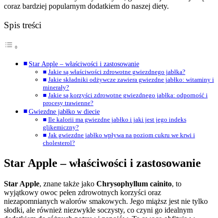
coraz bardziej popularnym dodatkiem do naszej diety.
Spis treści
Star Apple – właściwości i zastosowanie
Jakie są właściwości zdrowotne gwiezdnego jabłka?
Jakie składniki odżywcze zawiera gwiezdne jabłko: witaminy i
minerały?
Jakie są korzyści zdrowotne gwiezdnego jabłka: odporność i
procesy trawienne?
Gwiezdne jabłko w diecie
Ile kalorii ma gwiezdne jabłko i jaki jest jego indeks
glikemiczny?
Jak gwiezdne jabłko wpływa na poziom cukru we krwi i
cholesterol?
Star Apple – właściwości i zastosowanie
Star Apple
, znane także jako
Chrysophyllum cainito
, to
wyjątkowy owoc pełen zdrowotnych korzyści oraz
niezapomnianych walorów smakowych. Jego miąższ jest nie tylko
słodki, ale również niezwykle soczysty, co czyni go idealnym