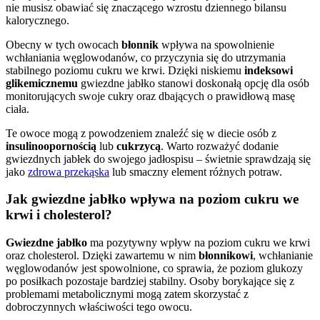
nie musisz obawiać się znaczącego wzrostu dziennego bilansu
kalorycznego.
Obecny w tych owocach
błonnik
wpływa na spowolnienie
wchłaniania węglowodanów, co przyczynia się do utrzymania
stabilnego poziomu cukru we krwi. Dzięki niskiemu
indeksowi
glikemicznemu
gwiezdne jabłko stanowi doskonałą opcję dla osób
monitorujących swoje cukry oraz dbających o prawidłową masę
ciała.
Te owoce mogą z powodzeniem znaleźć się w diecie osób z
insulinoopornością
lub
cukrzycą
. Warto rozważyć dodanie
gwiezdnych jabłek do swojego jadłospisu – świetnie sprawdzają się
jako
zdrowa przekąska
lub smaczny element różnych potraw.
Jak gwiezdne jabłko wpływa na poziom cukru we
krwi i cholesterol?
Gwiezdne jabłko
ma pozytywny wpływ na poziom cukru we krwi
oraz cholesterol. Dzięki zawartemu w nim
błonnikowi
, wchłanianie
węglowodanów jest spowolnione, co sprawia, że poziom glukozy
po posiłkach pozostaje bardziej stabilny. Osoby borykające się z
problemami metabolicznymi mogą zatem skorzystać z
dobroczynnych właściwości tego owocu.