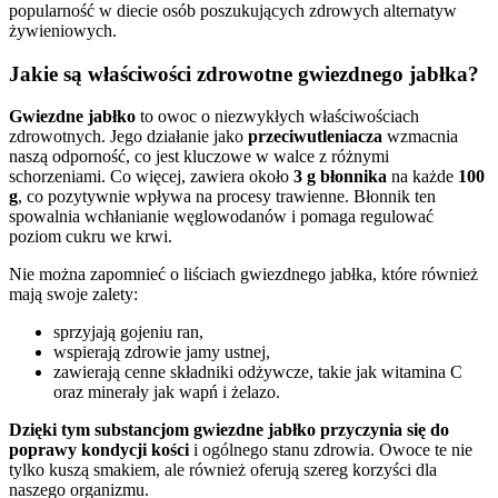
popularność w diecie osób poszukujących zdrowych alternatyw
żywieniowych.
Jakie są właściwości zdrowotne gwiezdnego jabłka?
Gwiezdne jabłko
to owoc o niezwykłych właściwościach
zdrowotnych. Jego działanie jako
przeciwutleniacza
wzmacnia
naszą odporność, co jest kluczowe w walce z różnymi
schorzeniami. Co więcej, zawiera około
3 g błonnika
na każde
100
g
, co pozytywnie wpływa na procesy trawienne. Błonnik ten
spowalnia wchłanianie węglowodanów i pomaga regulować
poziom cukru we krwi.
Nie można zapomnieć o liściach gwiezdnego jabłka, które również
mają swoje zalety:
sprzyjają gojeniu ran,
wspierają zdrowie jamy ustnej,
zawierają cenne składniki odżywcze, takie jak witamina C
oraz minerały jak wapń i żelazo.
Dzięki tym substancjom gwiezdne jabłko przyczynia się do
poprawy kondycji kości
i ogólnego stanu zdrowia. Owoce te nie
tylko kuszą smakiem, ale również oferują szereg korzyści dla
naszego organizmu.