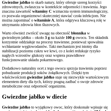
Gwiezdne jabłko
to skarb natury, który oferuje szereg korzyści
zdrowotnych, zwłaszcza w kontekście odporności i trawienia. Jego
znaczna zawartość
witaminy C
wzmacnia system immunologiczny,
co pozwala organizmowi skuteczniej stawiać czoła infekcjom. Nie
można zapominać o
witaminie A
, która odgrywa kluczową rolę w
utrzymaniu zdrowia błon śluzowych.
Warto również zwrócić uwagę na obecność
błonnika
w
gwiezdnym jabłku – około
3 g
na każde
100 g
owocu. Ten składnik
korzystnie oddziałuje na procesy trawienne, ponieważ spowalnia
wchłanianie węglowodanów. Taki mechanizm jest istotny dla
stabilizacji poziomu cukru we krwi, co z kolei redukuje ryzyko
nagłych wzrostów glukozy oraz wspiera prawidłowe
funkcjonowanie układu pokarmowego.
Dodatkowo naturalny ocet z tego owocu sprzyja trawieniu poprzez
pobudzanie produkcji soków żołądkowych. Dzięki tym
właściwościom
gwiezdne jabłko
staje się niezwykle wartościowym
elementem diety dla tych, którzy pragną zadbać o swoje zdrowie
metaboliczne oraz odporność organizmu.
Gwiezdne jabłko w diecie
Gwiezdne jabłko
to wyjątkowy owoc, który doskonale wpisuje się