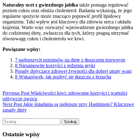
Naturalny ocet z gwiezdnego jabłka
także pomaga regulować
poziom cukru oraz obniża cholesterol. Badania wykazują, że jego
regularne spożycie może znacząco poprawić profil lipidowy
organizmu. Taki wpływ jest kluczowy dla zdrowia serca i układu
krążenia. Warto więc rozważyć wprowadzenie gwiezdnego jabłka
do codziennej diety, zwłaszcza dla tych, którzy pragną utrzymać
równowagę cukru i cholesterolu we krwi.
Powiązane wpisy:
7 najlepszych przepisów na dietę z tłuszczem trzewnym
8 Niesamowite korzyści z jedzenia gryki
Porady dotyczące zdrowej żywności dla dobrej utraty wagi
8 Wskazówek, jak pozbyć się tłuszczu z brzucha
Previous Post
Właściwości kiwi: zdrowotne korzyści i wartości
odżywcze owocu
Next Post
Jakie śniadania są najlepsze przy Hashimoto? Kluczowe
zasady diety
Szukaj:
Ostatnie wpisy