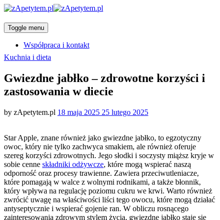
Toggle menu
Współpraca i kontakt
Categories
Kuchnia i dieta
Gwiezdne jabłko – zdrowotne korzyści i
zastosowania w diecie
Posted
by
zApetytem.pl
18 maja 2025
25 lutego 2025
on
Star Apple, znane również jako gwiezdne jabłko, to egzotyczny
owoc, który nie tylko zachwyca smakiem, ale również oferuje
szereg korzyści zdrowotnych. Jego słodki i soczysty miąższ kryje w
sobie cenne
składniki odżywcze
, które mogą wspierać naszą
odporność oraz procesy trawienne. Zawiera przeciwutleniacze,
które pomagają w walce z wolnymi rodnikami, a także błonnik,
który wpływa na regulację poziomu cukru we krwi. Warto również
zwrócić uwagę na właściwości liści tego owocu, które mogą działać
antyseptycznie i wspierać gojenie ran. W obliczu rosnącego
zainteresowania zdrowym stylem życia, gwiezdne jabłko staje się