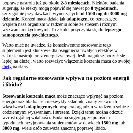
poprawę nastroju już po około
2-3 miesiącach
. Niektóre badania
sugerują, że efekty mogą pojawić się nawet po
8 tygodniach
,
szczególnie przy dawkach wynoszących od
1500 mg do 3000 mg
dziennie
. Korzeń maca działa jak
adaptogen
, co oznacza, że
wspiera nasz organizm w radzeniu sobie ze stresem i różnymi
wyzwaniami życiowymi. To z kolei przyczynia się do
lepszego
samopoczucia psychicznego
.
Warto mieć na uwadze, że konsekwentne stosowanie tego
suplementu jest kluczowe dla osiągnięcia trwałych efektów w
zakresie nastroju oraz energii życiowej. Jeśli pragniesz poczuć się
lepiej na dłużej, warto rozważyć włączenie korzenia maca do swojej
diety
na stałe.
Jak regularne stosowanie wpływa na poziom energii
i libido?
Stosowanie korzenia maca
może znacząco wpłynąć na poziom
energii oraz libido. Ten niezwykły składnik, znany ze swoich
właściwości
adaptogennych
, wspiera organizm w radzeniu sobie z
codziennymi wyzwaniami i stresem. Dzięki temu można odczuć
wzrost ogólnej witalności. Badania sugerują, że po ośmiu
tygodniach przyjmowania suplementów w dawkach
1500 mg
lub
3000 mg
, wiele osób zauważa znaczną poprawę libido.