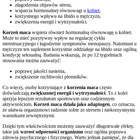
złagodzenia objawów stresu,
wsparcia hormonalnej równowagi u
kobiet
,
korzystnego wpływu na libido u mężczyzn,
zwiększenia energii i wytrzymałości.
Korzeń maca
wspiera również hormonalną równowagę u kobiet.
Może to mieć pozytywny wpływ na regulację cyklu
menstruacyjnego i łagodzenie symptomów menopauzy. Natomiast u
mężczyzn ten suplement korzystnie oddziałuje na libido oraz ogólną
kondycję seksualną. Badania wskazują, że po 12 tygodniach
stosowania można zauważyć:
poprawę jakości nasienia,
zwiększenie ruchliwości plemników.
Co więcej, osoby korzystające z
korzenia maca
często
doświadczają
zwiększonej energii i wytrzymałości
. To z kolei
sprzyja lepszym rezultatom sportowym oraz codziennym
aktywnościom.
Korzeń maca działa jako adaptogen
, co oznacza,
że ułatwia organizmowi radzenie sobie ze stresem i niekorzystnymi
warunkami zewnętrznymi.
Dzięki tym właściwościom możemy zauważyć długotrwałe efekty,
takie jak
wzrost odporności organizmu
oraz ogólna poprawa
zdrowia psychicznego i fizycznego. Warto jednak pamiętać, że dla