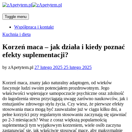
Toggle menu
Współpraca i kontakt
Categories
Kuchnia i dieta
Korzeń maca – jak działa i kiedy poznać
efekty suplementacji?
Posted
by
zApetytem.pl
27 lutego 2025
25 lutego 2025
on
Korzeń maca, znany jako naturalny adaptogen, od wieków
fascynuje ludzi swoim potencjałem prozdrowotnym. Jego
właściwości wspierające samopoczucie psychiczne oraz zdolność
do łagodzenia stresu przyciągają uwagę zarówno naukowców, jak i
entuzjastów zdrowego stylu życia. Czy wiesz, że pierwsze efekty
stosowania maca mogą być zauważalne już w ciągu kilku dni, a
pełne korzyści przy regularnym stosowaniu zaczynają się ujawniać
po 2-3 miesiącach? Wraz z coraz większą popularnością
suplementacji tym wyjątkowym korzeniem, wiele osób zaczyna
zastanawiać się, jak właściwie stosować macę, aby maksymalnie