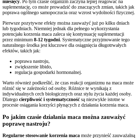
miesięcy
. Po tym czasie organizm zaczyna lepiej reagować na
suplementację, co może prowadzić do znaczących zmian, takich jak
poprawa ogólnego samopoczucia oraz wzrost wydolności fizycznej.
Pierwsze pozytywne efekty można zauważyć już po kilku dniach
lub tygodniach. Niemniej jednak dla pełnego wykorzystania
potencjału korzenia maca zaleca się kontynuację suplementacji
przez minimum
8-12 tygodni
. Systematyczne przyjmowanie tego
naturalnego środka jest kluczowe dla osiągnięcia długotrwałych
efektów, takich jak:
poprawa nastroju,
zwiększenie libido,
regulacja gospodarki hormonalnej.
Warto również podkreślić, że czas reakcji organizmu na maca może
różnić się w zależności od osoby. Różnice te wynikają z
indywidualnych cech biologicznych oraz stylu życia każdej osoby.
Dlatego
cierpliwość i systematyczność
są niezwykle istotne w
procesie osiągania korzyści płynących z działania korzenia maca.
Po jakim czasie działania maca można zauważyć
poprawę nastroju?
Regularne stosowanie korzenia maca
może przynieść zauważalną