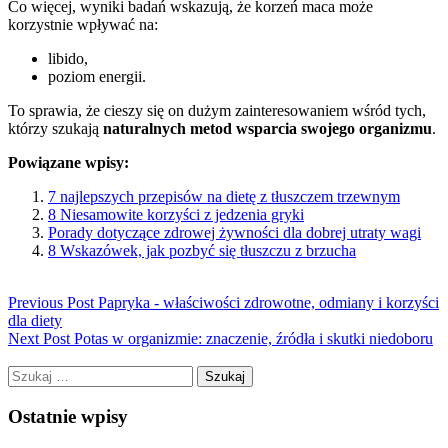
Co więcej, wyniki badań wskazują, że korzeń maca może
korzystnie wpływać na:
libido,
poziom energii.
To sprawia, że cieszy się on dużym zainteresowaniem wśród tych,
którzy szukają
naturalnych metod wsparcia swojego organizmu
.
Powiązane wpisy:
7 najlepszych przepisów na dietę z tłuszczem trzewnym
8 Niesamowite korzyści z jedzenia gryki
Porady dotyczące zdrowej żywności dla dobrej utraty wagi
8 Wskazówek, jak pozbyć się tłuszczu z brzucha
Previous Post
Papryka - właściwości zdrowotne, odmiany i korzyści
dla diety
Next Post
Potas w organizmie: znaczenie, źródła i skutki niedoboru
Szukaj:
Ostatnie wpisy