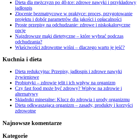
Dieta dla mężczyzn po 40-tce: zdrowe nawyki i przykładowy
jadłospis
Złocenie bezmatrycowe w praktyce: proces, przygotowanie
projektu i dobór parametrów dla jakości i opłacalności
Proste przepisy na odchudzanie: zdrowe i niskokaloryczne
opcje
Najzdrowsze mąki dietetyczne – które wybrać podczas
odchudzania?
Właściwości zdrowotne wiśni – dlaczego warto je jeść?
Kuchnia i dieta
Dieta redukcyjna: Przepisy, jadłospis i zdrowe nawyki
żywieniowe
Probiotyki – zdrowie jelit i ich wpływ na organizm
Czy fast food może być zdrowy? Wpływ na zdrowie i
alternatywy
Składniki mineralne: Klucz do zdrowia i urody organizmu
Dieta odkwaszająca organizm – zasady, produkty i korzyści
zdrowotne
Najnowsze komentarze
Kategorie