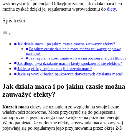
wykorzystać jej potencjał. Odkryjmy zatem, jak działa maca i co
można zyskać dzięki jej regularnemu wprowadzeniu do
diety
.
Spis treści
Jak działa maca i po jakim czasie można zauważyć efekty?
Po jakim czasie działania maca można zauważyć poprawę
nastroju?
Jak regularne stosowanie wpływa na poziom energii i libido?
Jak długo trwa działanie maca i kiedy spodziewać się efektów?
Jakie są efekty suplementacji korzenia maca?
Jakie są wyniki badań naukowych dotyczących działania maca?
Jak działa maca i po jakim czasie można
zauważyć efekty?
Korzeń maca
cieszy się uznaniem ze względu na swoje liczne
właściwości zdrowotne. Może przyczynić się do polepszenia
samopoczucia psychicznego oraz zwiększenia poziomu energii.
Warto pamiętać, że widoczne efekty stosowania maca zazwyczaj
pojawiają się po regularnym jego przyjmowaniu przez okres
2-3