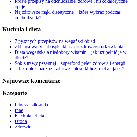
Proste przepisy na odchudzanie: zdrowe i niskokaloryczne
opcje
Najzdrowsze mąki dietetyczne – które wybrać podczas
odchudzania?
Kuchnia i dieta
7 pysznych przepisów na wegański obiad
Zbilansowany jadłospis: klucz do zdrowego odżywiania
Dieta wegańska a niedobory witamin – jak uzupełnić je w
diecie?
Sok z trawy pszennej – superfood pełen zdrowia i energii
Jak zrobić smaczne i zdrowe naleśniki bez mleka i jajek?
Najnowsze komentarze
Kategorie
Fitness i siłownia
Inne
Kuchnia i dieta
Uroda
Zdrowie