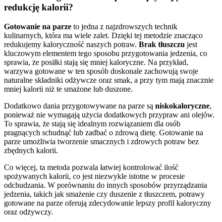
redukcję kalorii?
Gotowanie na parze
to jedna z najzdrowszych technik
kulinarnych, która ma wiele zalet. Dzięki tej metodzie znacząco
redukujemy kaloryczność naszych potraw.
Brak tłuszczu
jest
kluczowym elementem tego sposobu przygotowania jedzenia, co
sprawia, że posiłki stają się mniej kaloryczne. Na przykład,
warzywa gotowane w ten sposób doskonale zachowują swoje
naturalne składniki odżywcze oraz smak, a przy tym mają znacznie
mniej kalorii niż te smażone lub duszone.
Dodatkowo dania przygotowywane na parze są
niskokaloryczne
,
ponieważ nie wymagają użycia dodatkowych przypraw ani olejów.
To sprawia, że stają się idealnym rozwiązaniem dla osób
pragnących schudnąć lub zadbać o zdrową dietę. Gotowanie na
parze umożliwia tworzenie smacznych i zdrowych potraw bez
zbędnych kalorii.
Co więcej, ta metoda pozwala łatwiej kontrolować ilość
spożywanych kalorii, co jest niezwykle istotne w procesie
odchudzania. W porównaniu do innych sposobów przyrządzania
jedzenia, takich jak smażenie czy duszenie z tłuszczem, potrawy
gotowane na parze oferują zdecydowanie lepszy profil kaloryczny
oraz odżywczy.