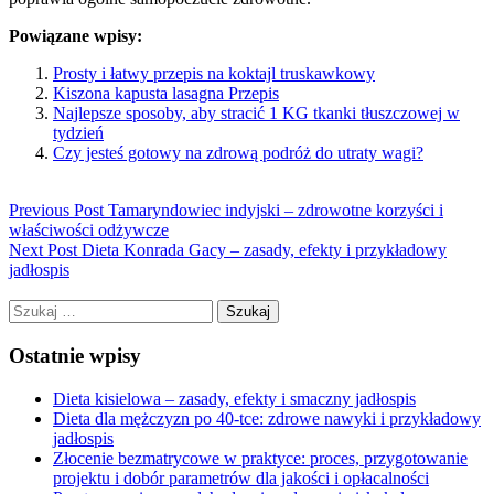
Powiązane wpisy:
Prosty i łatwy przepis na koktajl truskawkowy
Kiszona kapusta lasagna Przepis
Najlepsze sposoby, aby stracić 1 KG tkanki tłuszczowej w
tydzień
Czy jesteś gotowy na zdrową podróż do utraty wagi?
Previous Post
Tamaryndowiec indyjski – zdrowotne korzyści i
właściwości odżywcze
Next Post
Dieta Konrada Gacy – zasady, efekty i przykładowy
jadłospis
Szukaj:
Ostatnie wpisy
Dieta kisielowa – zasady, efekty i smaczny jadłospis
Dieta dla mężczyzn po 40-tce: zdrowe nawyki i przykładowy
jadłospis
Złocenie bezmatrycowe w praktyce: proces, przygotowanie
projektu i dobór parametrów dla jakości i opłacalności