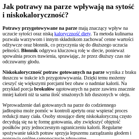
Jak potrawy na parze wpływają na sytość
i niskokaloryczność?
Potrawy przygotowywane na parze
mają znaczący wpływ na
uczucie sytości oraz niską
kaloryczność diety
. Ta metoda kulinarna
pozwala warzywom i innym składnikom zachować cenne wartości
odżywcze oraz błonnik, co przyczynia się do dłuższego uczucia
pełności.
Błonnik
odgrywa kluczową rolę w diecie, ponieważ
spowalnia proces trawienia, sprawiając, że przez dłuższy czas nie
odczuwamy głodu.
Niskokaloryczność potraw gotowanych na parze
wynika z braku
tłuszczu w trakcie ich przygotowywania. Dzięki temu możemy
cieszyć się większymi porcjami bez obaw o nadmiar kalorii. Na
przykład porcja
brokułów
ugotowanych na parze zawiera znacznie
mniej kalorii niż ta sama ilość smażonych lub duszonych w oleju.
Wprowadzenie dań gotowanych na parze do codziennego
jadłospisu może pomóc w kontroli apetytu oraz wspierać proces
redukcji masy ciała. Osoby stosujące dietę niskokaloryczną często
decydują się na tę formę gotowania, aby zwiększyć objętość
posiłków przy jednoczesnym ograniczeniu kalorii. Regularne
spożywanie takich potraw sprzyja lepszemu zarządzaniu głodem i
poprawia ogólne samopoczucie zdrowotne.