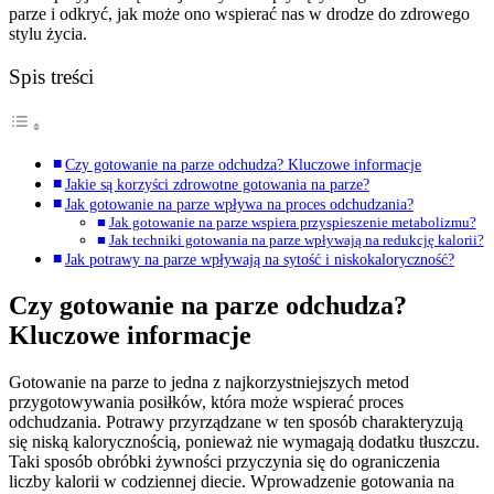
parze i odkryć, jak może ono wspierać nas w drodze do zdrowego
stylu życia.
Spis treści
Czy gotowanie na parze odchudza? Kluczowe informacje
Jakie są korzyści zdrowotne gotowania na parze?
Jak gotowanie na parze wpływa na proces odchudzania?
Jak gotowanie na parze wspiera przyspieszenie metabolizmu?
Jak techniki gotowania na parze wpływają na redukcję kalorii?
Jak potrawy na parze wpływają na sytość i niskokaloryczność?
Czy gotowanie na parze odchudza?
Kluczowe informacje
Gotowanie na parze to jedna z najkorzystniejszych metod
przygotowywania posiłków, która może wspierać proces
odchudzania. Potrawy przyrządzane w ten sposób charakteryzują
się niską kalorycznością, ponieważ nie wymagają dodatku tłuszczu.
Taki sposób obróbki żywności przyczynia się do ograniczenia
liczby kalorii w codziennej diecie. Wprowadzenie gotowania na