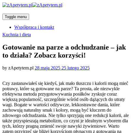
Toggle menu
Współpraca i kontakt
Categories
Kuchnia i dieta
Gotowanie na parze a odchudzanie – jak
to działa? Zobacz korzyści!
Posted
by
zApetytem.pl
28 maja 2025
25 lutego 2025
on
Czy zastanawiałeś się kiedyś, jak mało tłuszczu i kalorii mogą mieć
potrawy, które są gotowane na parze? Ta prosta, ale niezwykle
efektywna metoda przygotowywania posiłków zyskuje coraz
większą popularność, szczególnie wśród osób dążących do utraty
wagi. Bogate w wartości odżywcze, lekkostrawne dania, które
zachowują naturalny smak i kolory, mogą być kluczem do
zdrowego odchudzania. Nie tylko sprzyjają one redukcji kalorii, ale
także przyspieszają metabolizm, co czyni je idealnym wyborem dla
tych, którzy pragną zmienić swoje nawyki żywieniowe. Warto
zatem przyjrzeć się bliżej korzyściom płynącym z gotowania na