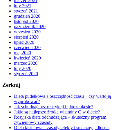
marzec 2021
luty 2021
styczeń 2021
grudzień 2020
listopad 2020
październik 2020
wrzesień 2020
sierpień 2020
lipiec 2020
czerwiec 2020
maj 2020
kwiecień 2020
marzec 2020
luty 2020
styczeń 2020
Zerknij
Dieta pudełkowa a oszczędność czasu – czy warto ją
wypróbować?
Jak schudnąć bez restrykcji i głodzenia się?
Jakie są najlepsze źródła witaminy C w diecie?
Rosyjska dieta odchudzająca – skuteczny program
żywieniowy i zasady
Dieta kisielowa – zasady, efekty i smaczny jadłospis