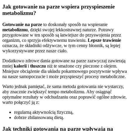
Jak gotowanie na parze wspiera przyspieszenie
metabolizmu?
Gotowanie na parze
to doskonały sposób na wspieranie
metabolizmu
, dzięki swojej lekkostrawnej naturze. Potrawy
przygotowane w ten sposób są łatwiejsze do przyswojenia przez
organizm, co sprzyja efektywnemu trawieniu.
Lepsze trawienie
oznacza, że składniki odżywcze, w tym cenny błonnik, są lepiej
wykorzystywane przez nasze ciało.
Dodatkowo zdrowe dania gotowane na parze zazwyczaj zawierają
mniej
kalorii
i
tłuszczu
niż te smażone czy pieczone z olejem.
Mniejsze obciążenie dla układu pokarmowego pozytywnie wpływa
na nasze samopoczucie i może przyspieszyć procesy metaboliczne.
Warto jednak pamiętać, że sama metoda gotowania nie wystarczy,
aby znacznie zwiększyć tempo metabolizmu. Aby osiągnąć
optymalne rezultaty w odchudzaniu oraz poprawić ogólne zdrowie,
warto połączyć ją z:
regularną aktywnością fizyczną,
dobrze zbilansowaną dietą.
Jak techniki gotowania na parze wpływają na