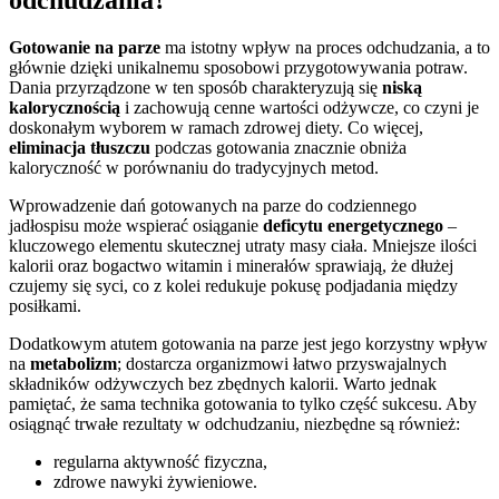
Gotowanie na parze
ma istotny wpływ na proces odchudzania, a to
głównie dzięki unikalnemu sposobowi przygotowywania potraw.
Dania przyrządzone w ten sposób charakteryzują się
niską
kalorycznością
i zachowują cenne wartości odżywcze, co czyni je
doskonałym wyborem w ramach zdrowej diety. Co więcej,
eliminacja tłuszczu
podczas gotowania znacznie obniża
kaloryczność w porównaniu do tradycyjnych metod.
Wprowadzenie dań gotowanych na parze do codziennego
jadłospisu może wspierać osiąganie
deficytu energetycznego
–
kluczowego elementu skutecznej utraty masy ciała. Mniejsze ilości
kalorii oraz bogactwo witamin i minerałów sprawiają, że dłużej
czujemy się syci, co z kolei redukuje pokusę podjadania między
posiłkami.
Dodatkowym atutem gotowania na parze jest jego korzystny wpływ
na
metabolizm
; dostarcza organizmowi łatwo przyswajalnych
składników odżywczych bez zbędnych kalorii. Warto jednak
pamiętać, że sama technika gotowania to tylko część sukcesu. Aby
osiągnąć trwałe rezultaty w odchudzaniu, niezbędne są również:
regularna aktywność fizyczna,
zdrowe nawyki żywieniowe.