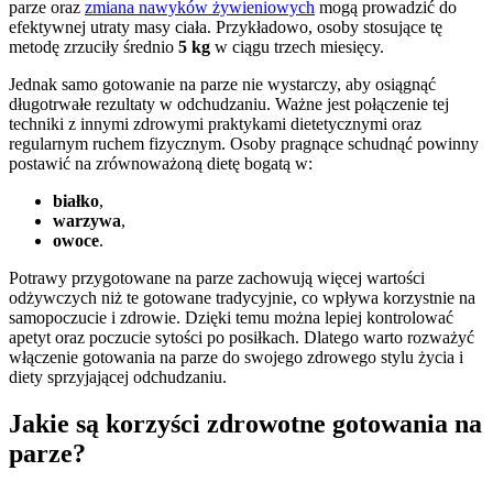
parze oraz
zmiana nawyków żywieniowych
mogą prowadzić do
efektywnej utraty masy ciała. Przykładowo, osoby stosujące tę
metodę zrzuciły średnio
5 kg
w ciągu trzech miesięcy.
Jednak samo gotowanie na parze nie wystarczy, aby osiągnąć
długotrwałe rezultaty w odchudzaniu. Ważne jest połączenie tej
techniki z innymi zdrowymi praktykami dietetycznymi oraz
regularnym ruchem fizycznym. Osoby pragnące schudnąć powinny
postawić na zrównoważoną dietę bogatą w:
białko
,
warzywa
,
owoce
.
Potrawy przygotowane na parze zachowują więcej wartości
odżywczych niż te gotowane tradycyjnie, co wpływa korzystnie na
samopoczucie i zdrowie. Dzięki temu można lepiej kontrolować
apetyt oraz poczucie sytości po posiłkach. Dlatego warto rozważyć
włączenie gotowania na parze do swojego zdrowego stylu życia i
diety sprzyjającej odchudzaniu.
Jakie są korzyści zdrowotne gotowania na
parze?