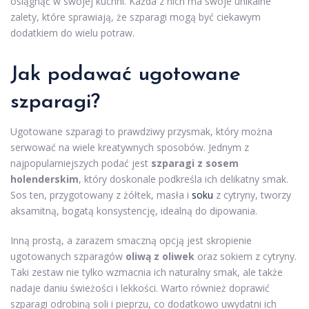
osiągnąć w swojej kuchni. Każda z nich ma swoje unikalne
zalety, które sprawiają, że szparagi mogą być ciekawym
dodatkiem do wielu potraw.
Jak podawać ugotowane
szparagi?
Ugotowane szparagi to prawdziwy przysmak, który można
serwować na wiele kreatywnych sposobów. Jednym z
najpopularniejszych podać jest
szparagi z sosem
holenderskim
, który doskonale podkreśla ich delikatny smak.
Sos ten, przygotowany z żółtek, masła i
soku
z cytryny, tworzy
aksamitną, bogatą konsystencję, idealną do dipowania.
Inną prostą, a zarazem smaczną opcją jest skropienie
ugotowanych szparagów
oliwą z oliwek
oraz sokiem z cytryny.
Taki zestaw nie tylko wzmacnia ich naturalny smak, ale także
nadaje daniu świeżości i lekkości. Warto również doprawić
szparagi odrobiną soli i pieprzu, co dodatkowo uwydatni ich