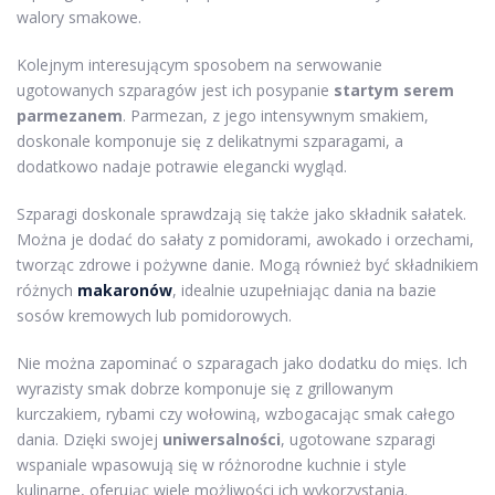
walory smakowe.
Kolejnym interesującym sposobem na serwowanie
ugotowanych szparagów jest ich posypanie
startym serem
parmezanem
. Parmezan, z jego intensywnym smakiem,
doskonale komponuje się z delikatnymi szparagami, a
dodatkowo nadaje potrawie elegancki wygląd.
Szparagi doskonale sprawdzają się także jako składnik sałatek.
Można je dodać do sałaty z pomidorami, awokado i orzechami,
tworząc zdrowe i pożywne danie. Mogą również być składnikiem
różnych
makaronów
, idealnie uzupełniając dania na bazie
sosów kremowych lub pomidorowych.
Nie można zapominać o szparagach jako dodatku do mięs. Ich
wyrazisty smak dobrze komponuje się z grillowanym
kurczakiem, rybami czy wołowiną, wzbogacając smak całego
dania. Dzięki swojej
uniwersalności
, ugotowane szparagi
wspaniale wpasowują się w różnorodne kuchnie i style
kulinarne, oferując wiele możliwości ich wykorzystania.