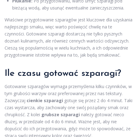
Płukanie:
Po przygotowaniu, warto umyć szparagi pod
bieżącą wodą, aby usunąć ewentualne zanieczyszczenia.
Właściwe przygotowanie szparagów jest kluczowe dla uzyskania
najlepszego smaku, więc warto poświęcić chwilę na te
czynności. Gotowane szparagi dostarczą nie tylko pysznych
doznań kulinarnych, ale również cennych wartości odżywczych.
Cieszą się popularnością w wielu kuchniach, a ich odpowiednie
przygotowanie istotnie wpływa na to, jak będą smakować.
Ile czasu gotować szparagi?
Gotowanie szparagów wymaga przemyślenia kilku czynników, w
tym grubości warzyw oraz preferowanej przez nas tekstury.
Zazwyczaj
cienkie szparagi
gotuje się przez 2 do 4 minut. Taki
czas wystarcza, aby zachowały one swój pożądany smak oraz
chrupkość. Z kolei
grubsze szparagi
należy gotować nieco
dłużej, w przedziale od 4 do 6 minut. Ważne jest, aby nie
dopuścić do ich przegotowania, gdyż może to spowodować, że
stracą swój intensywny kolor oraz świeżość.