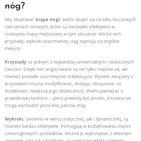
nóg?
Aby zbudować
krępe nogi
, warto skupić się na kilku kluczowych
ćwiczeniach siłowych, które są niezwykle efektywne w
rozwijaniu masy mięśniowej w tym obszarze. Wśród nich
przysiady, wykroki oraz martwy ciąg zajmują szczególne
miejsce.
Przysiady
są jednym z najbardziej uniwersalnych i skutecznych
ćwiczeń. Dzięki nim angażowane są nie tylko mięśnie ud, ale
również pośladki oraz mięśnie stabilizujące. Wysiłek związany z
przysiadem można modyfikować, dodając obciążenie, co
dodatkowo zwiększa jego skuteczność. Warto pamiętać o
prawidłowej technice – plecy powinny być proste, a kolana nie
mogą wychodzić poza linię palców stóp.
Wykroki
, zarówno w wersji statycznej, jak i dynamicznej, są
również bardzo efektywne. Pomagają w kształtowaniu mięśni
czworogłowych i pośladków. Można je wykonywać z własnym
ciężarem ciała lub z hantlami, co wzmacnia efekty treningu.