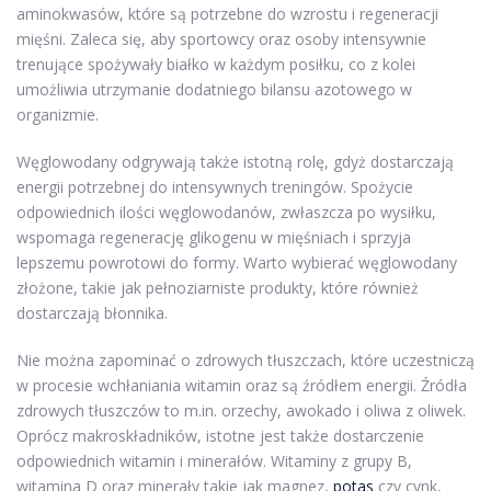
aminokwasów, które są potrzebne do wzrostu i regeneracji
mięśni. Zaleca się, aby sportowcy oraz osoby intensywnie
trenujące spożywały białko w każdym posiłku, co z kolei
umożliwia utrzymanie dodatniego bilansu azotowego w
organizmie.
Węglowodany odgrywają także istotną rolę, gdyż dostarczają
energii potrzebnej do intensywnych treningów. Spożycie
odpowiednich ilości węglowodanów, zwłaszcza po wysiłku,
wspomaga regenerację glikogenu w mięśniach i sprzyja
lepszemu powrotowi do formy. Warto wybierać węglowodany
złożone, takie jak pełnoziarniste produkty, które również
dostarczają błonnika.
Nie można zapominać o zdrowych tłuszczach, które uczestniczą
w procesie wchłaniania witamin oraz są źródłem energii. Źródła
zdrowych tłuszczów to m.in. orzechy, awokado i oliwa z oliwek.
Oprócz makroskładników, istotne jest także dostarczenie
odpowiednich witamin i minerałów. Witaminy z grupy B,
witamina D oraz minerały takie jak magnez,
potas
czy cynk,