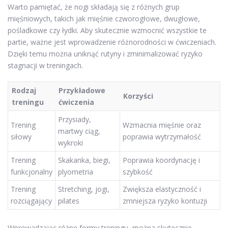
Warto pamiętać, że nogi składają się z różnych grup
mięśniowych, takich jak mięśnie czworogłowe, dwugłowe,
pośladkowe czy łydki. Aby skutecznie wzmocnić wszystkie te
partie, ważne jest wprowadzenie różnorodności w ćwiczeniach.
Dzięki temu można uniknąć rutyny i zminimalizować ryzyko
stagnacji w treningach.
Rodzaj
Przykładowe
Korzyści
treningu
ćwiczenia
Przysiady,
Trening
Wzmacnia mięśnie oraz
martwy ciąg,
siłowy
poprawia wytrzymałość
wykroki
Trening
Skakanka, biegi,
Poprawia koordynację i
funkcjonalny
plyometria
szybkość
Trening
Stretching, jogi,
Zwiększa elastyczność i
rozciągający
pilates
zmniejsza ryzyko kontuzji
Wprowadzając różne formy treningu, można skutecznie