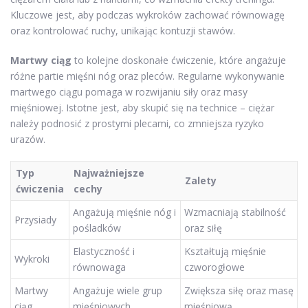
Kluczowe jest, aby podczas wykroków zachować równowagę
oraz kontrolować ruchy, unikając kontuzji stawów.
Martwy ciąg
to kolejne doskonałe ćwiczenie, które angażuje
różne partie mięśni nóg oraz pleców. Regularne wykonywanie
martwego ciągu pomaga w rozwijaniu siły oraz masy
mięśniowej. Istotne jest, aby skupić się na technice – ciężar
należy podnosić z prostymi plecami, co zmniejsza ryzyko
urazów.
Typ
Najważniejsze
Zalety
ćwiczenia
cechy
Angażują mięśnie nóg i
Wzmacniają stabilność
Przysiady
pośladków
oraz siłę
Elastyczność i
Kształtują mięśnie
Wykroki
równowaga
czworogłowe
Martwy
Angażuje wiele grup
Zwiększa siłę oraz masę
ciąg
mięśniowych
mięśniową