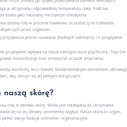
ienie może zmniejszyć ryzyko powstawania kamieni nerkowych.
ga w utrzymaniu odpowiedniej temperatury ciała. Podczas
da działa jako naturalny mechanizm chłodzenia.
 istotną rolę w procesie trawienia. Uczestniczy w rozkładzie
odżywczych przez organizm.
y przyspiesza proces usuwania zbędnych substancji, co pozytywnie
e pozytywnie wpływa na nasze samopoczucie psychiczne i fizyczne.
awić koncentrację oraz zmniejszyć uczucie zmęczenia.
kwestią komfortu, lecz również fundamentalnym elementem zdroweg
dzień, aby cieszyć się jej pełnymi korzyściami.
a naszą skórę?
ą rolę w zdrowiu skóry. Woda jest niezbędna do utrzymania
kłada się na jej zdrowy i promienny wygląd. Nasza skóra to organ,
 pełnić swoje funkcje ochronne i regeneracyjne.