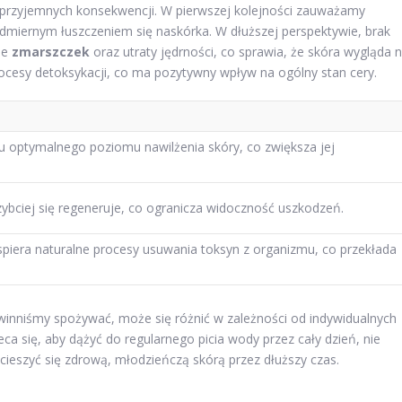
przyjemnych konsekwencji. W pierwszej kolejności zauważamy
miernym łuszczeniem się naskórka. W dłuższej perspektywie, brak
ie
zmarszczek
oraz utraty jędrności, co sprawia, że skóra wygląda 
procesy detoksykacji, co ma pozytywny wpływ na ogólny stan cery.
optymalnego poziomu nawilżenia skóry, co zwiększa jej
zybciej się regeneruje, co ogranicza widoczność uszkodzeń.
iera naturalne procesy usuwania toksyn z organizmu, co przekłada
winniśmy spożywać, może się różnić w zależności od indywidualnych
eca się, aby dążyć do regularnego picia wody przez cały dzień, nie
cieszyć się zdrową, młodzieńczą skórą przez dłuższy czas.