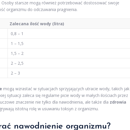
ie. Osoby starsze mogą również potrzebować dostosować swoje
ność organizmu do odczuwania pragnienia.
Zalecana ilość wody (litra)
0,8 – 1
1 – 1,5
1,5 – 2
2 – 2,5
2 – 3
e
mogą wzrastać w sytuacjach sprzyjających utracie wody, takich jak
iej sytuacji zaleca się regularne picie wody w małych ilościach przez
luczowe znaczenie nie tylko dla nawodnienia, ale także dla
zdrowia
dgrywają istotną rolę w usuwaniu toksyn z organizmu.
rać nawodnienie organizmu?