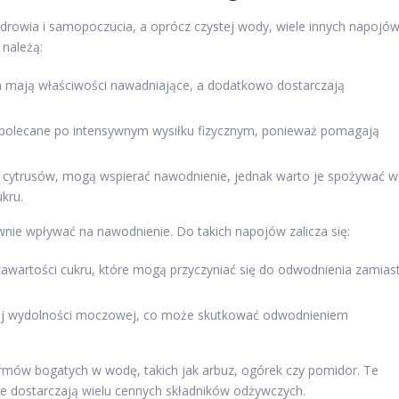
drowia i samopoczucia, a oprócz czystej wody, wiele innych napojó
należą:
na mają właściwości nawadniające, a dodatkowo dostarczają
 polecane po intensywnym wysiłku fizycznym, ponieważ pomagają
 z cytrusów, mogą wspierać nawodnienie, jednak warto je spożywać w
kru.
ie wpływać na nawodnienie. Do takich napojów zalicza się:
zawartości cukru, które mogą przyczyniać się do odwodnienia zamias
nej wydolności moczowej, co może skutkować odwodnieniem
mów bogatych w wodę, takich jak arbuz, ogórek czy pomidor. Te
kże dostarczają wielu cennych składników odżywczych.