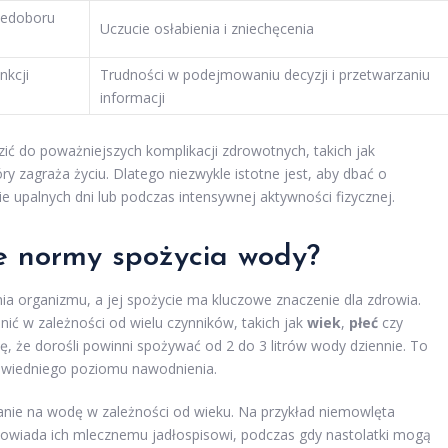
niedoboru
Uczucie osłabienia i zniechęcenia
nkcji
Trudności w podejmowaniu decyzji i przetwarzaniu
informacji
ć do poważniejszych komplikacji zdrowotnych, takich jak
óry zagraża życiu. Dlatego niezwykle istotne jest, aby dbać o
 upalnych dni lub podczas intensywnej aktywności fizycznej.
ne normy spożycia wody?
 organizmu, a jej spożycie ma kluczowe znaczenie dla zdrowia.
ić w zależności od wielu czynników, takich jak
wiek
,
płeć
czy
ię, że dorośli powinni spożywać od 2 do 3 litrów wody dziennie. To
owiedniego poziomu nawodnienia.
nie na wodę w zależności od wieku. Na przykład niemowlęta
dpowiada ich mlecznemu jadłospisowi, podczas gdy nastolatki mogą