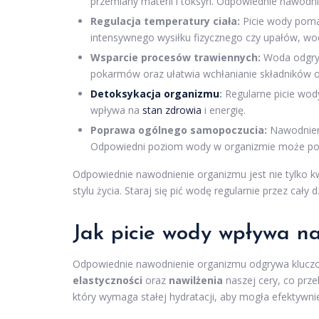
przemiany materii i toksyn. Odpowiednie nawodn
Regulacja temperatury ciała:
Picie wody poma
intensywnego wysiłku fizycznego czy upałów, wo
Wsparcie procesów trawiennych:
Woda odgrywa
pokarmów oraz ułatwia wchłanianie składników 
Detoksykacja organizmu
:
Regularne picie wod
wpływa na
stan zdrowia
i energię.
Poprawa ogólnego samopoczucia:
Nawodnieni
Odpowiedni poziom wody w organizmie może popr
Odpowiednie nawodnienie organizmu jest nie tylko 
stylu życia. Staraj się pić wodę regularnie przez cały 
Jak picie wody wpływa n
Odpowiednie nawodnienie organizmu odgrywa kluczow
elastyczności
oraz
nawilżenia
naszej cery, co prze
który wymaga stałej hydratacji, aby mogła efektywnie