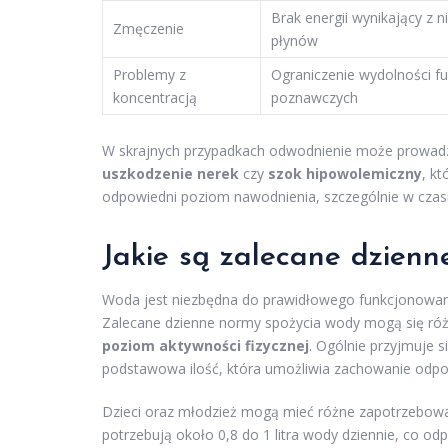
Brak energii wynikający z 
Zmęczenie
płynów
Problemy z
Ograniczenie wydolności fu
koncentracją
poznawczych
W skrajnych przypadkach odwodnienie może prowadzi
uszkodzenie nerek
czy
szok hipowolemiczny
, kt
odpowiedni poziom nawodnienia, szczególnie w czasie
Jakie są zalecane dzien
Woda jest niezbędna do prawidłowego funkcjonowania
Zalecane dzienne normy spożycia wody mogą się różn
poziom aktywności fizycznej
. Ogólnie przyjmuje s
podstawowa ilość, która umożliwia zachowanie odp
Dzieci oraz młodzież mogą mieć różne zapotrzebowa
potrzebują około 0,8 do 1 litra wody dziennie, co o