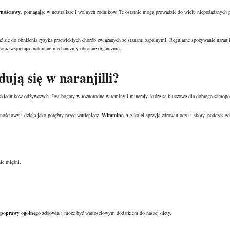
rnościowy
, pomagając w neutralizacji wolnych rodników. Te ostatnie mogą prowadzić do wielu niepożądanych 
ię do obniżenia ryzyka przewlekłych chorób związanych ze stanami zapalnymi. Regularne spożywanie naranjil
 oraz wspierając naturalne mechanizmy obronne organizmu.
ują się w naranjilli?
 składników odżywczych. Jest bogaty w różnorodne witaminy i minerały, które są kluczowe dla dobrego samopo
nościowy i działa jako potężny przeciwutleniacz.
Witamina A
z kolei sprzyja zdrowiu oczu i skóry, podczas g
ie mięśni,
do poprawy ogólnego zdrowia
i może być wartościowym dodatkiem do naszej diety.