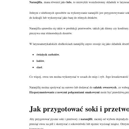
Naranjilla
, znana również jako
lulo
, to niezwykle wszechstronny składnik w latyno
Jednym z ulubionych sposobów na wykorzystanie naranjilli jest przygotowywanie s
do koktajli lub wykorzystać jako bazę do różnych drinków.
Naranjilla sprawdza się także w produkcji przetworów, takich jak dżemy czy konfitur
pieczywa oraz różnorodnych deserów.
W latynoamerykańskich słodkościach naranjillę często stosuje się jako składnik deser
świeżych sorbetów
,
lodów
,
ciast
.
Co więcej, owoc ten można wykorzystać w sosach do mięs i ryb. Jego kwaskowatość d
Naranjillę można spożywać na surowo lub dodawać do
sałatek owocowych
, co wzbo
Eksperymentowanie z nowymi połączeniami smakowymi
może być prawdziwą prz
Jak przygotować soki i przetwo
Aby przygotować pyszne soki i przetwory z
naranjilli
, zacznij od wyboru dojrzałyc
przeciąć owoc na pół i skorzystać z sokowirówki lub ręcznie wycisnąć miąższ. Otr
kompozycje.