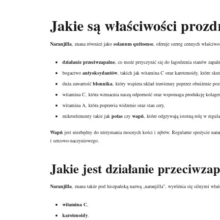
Jakie są
właściwości proz
Naranjilla
, znana również jako
solanum quitoense
, oferuje szereg cennych właściwo
działanie przeciwzapalne
, co może przyczynić się do łagodzenia stanów zapal
bogactwo
antyoksydantów
, takich jak witamina C oraz karotenoidy, które sku
duża zawartość
błonnika
, który wspiera układ trawienny poprzez obniżenie poz
witamina C, która wzmacnia naszą odporność oraz wspomaga produkcję kolagenu
witamina A, która poprawia widzenie oraz stan cery,
mikroelementy takie jak
potas
czy
wapń
, które odgrywają istotną rolę w regul
Wapń
jest niezbędny do utrzymania mocnych kości i zębów. Regularne spożycie naran
i sercowo-naczyniowego.
Jakie jest działanie przeciwzap
Naranjilla
, znana także pod hiszpańską nazwą „naranjilla”, wyróżnia się silnymi w
witamina C
,
karotenoidy
.