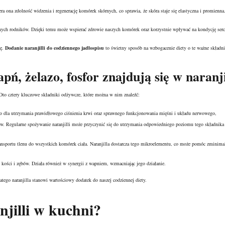
 ona zdolność widzenia i regenerację komórek skórnych, co sprawia, że skóra staje się elastyczna i promienna
olnych rodników. Dzięki temu może wspierać zdrowie naszych komórek oraz korzystnie wpływać na kondycję serc
mę.
Dodanie naranjilli do codziennego jadłospisu
to świetny sposób na wzbogacenie diety o te ważne składn
ń, żelazo, fosfor znajdują się w naranji
Oto cztery kluczowe składniki odżywcze, które można w nim znaleźć:
 dla utrzymania prawidłowego ciśnienia krwi oraz sprawnego funkcjonowania mięśni i układu nerwowego,
. Regularne spożywanie naranjilli może przyczynić się do utrzymania odpowiedniego poziomu tego składnika
ransportu tlenu do wszystkich komórek ciała. Naranjilla dostarcza tego mikroelementu, co może pomóc zminima
kości i zębów. Działa również w synergii z wapniem, wzmacniając jego działanie.
tego naranjilla stanowi wartościowy dodatek do naszej codziennej diety.
njilli w kuchni?