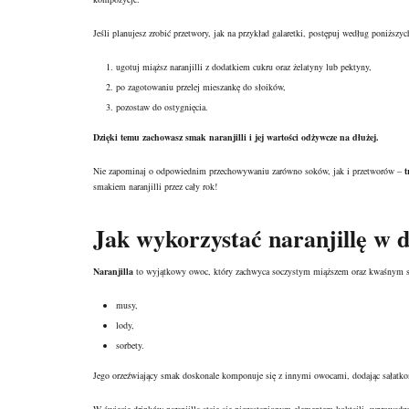
Jeśli planujesz zrobić przetwory, jak na przykład galaretki, postępuj według poniższy
ugotuj miąższ naranjilli z dodatkiem cukru oraz żelatyny lub pektyny,
po zagotowaniu przelej mieszankę do słoików,
pozostaw do ostygnięcia.
Dzięki temu zachowasz smak naranjilli i jej
wartości odżywcze
na dłużej.
Nie zapominaj o odpowiednim przechowywaniu zarówno soków, jak i przetworów –
t
smakiem naranjilli przez cały rok!
Jak wykorzystać naranjillę w 
Naranjilla
to wyjątkowy owoc, który zachwyca soczystym miąższem oraz kwaśnym smak
musy,
lody,
sorbety.
Jego orzeźwiający smak doskonale komponuje się z innymi owocami, dodając sałat