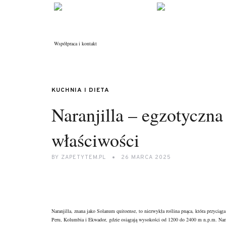
Współpraca i kontakt
KUCHNIA I DIETA
Naranjilla – egzotyczna
właściwości
BY
ZAPETYTEM.PL
26 MARCA 2025
Naranjilla, znana jako Solanum quitoense, to niezwykła roślina pnąca, która przyc
Peru, Kolumbia i Ekwador, gdzie osiągają wysokości od 1200 do 2400 m n.p.m. Naranji