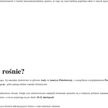
szechstronność w kuchni latynoamerykańskiej sprawia, że staje się coraz bardziej popularna także w innych reg
e rośnie?
pnąca. Jej naturalne środowisko to głównie
Andy w Ameryce Południowej
, z szczególnym uwzględnieniem
Per
.p.m.
, gdzie panują idealne warunki klimatyczne.
półcieniste obszary. Dzięki tym właściwościom naranjilla doskonale sprawdza się w trudnych górskich warunka
enia, a owoce pojawiają się po około
10-12 miesiącach
.
wyca również dekoracyjnymi liśćmi o szaro-zielonym odcieniu.