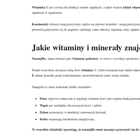
Witamina C
jest istotna dla redukcji stanów zapalnych, a także wspiera
układ odpo
zapalnych w organizmie.
Karotenoidy
również mają pozytywny wpływ na zdrowie komórek i mogą przyczyniać s
pewnością przyczynia się do poprawy ogólnego stanu zdrowia, łagodząc stany zapalne
Jakie witaminy i minerały znajd
Naranjilla
, znana również jako
Solanum quitoense
, to owoc o wysokiej zawartości
Przede wszystkim dostarcza dużą ilość
witaminy C
, która wzmacnia nasz układ odpor
E
chroni komórki przed uszkodzeniami spowodowanymi przez wolne rodniki.
Naranjilla to także doskonałe źródło minerałów:
Potas
odgrywa ważną rolę w regulacji ciśnienia krwi oraz wspiera funkcjonowan
Wapń
jest niezbędny dla mocnych kości i zębów,
Żelazo
uczestniczy w produkcji czerwonych krwinek,
Fosfor
wspomaga metabolizm energetyczny.
Te wszystkie składniki sprawiają, że naranjilla może znacząco przyczynić się 