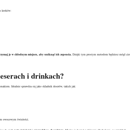
ch kroków:
rzymaj je w chłodnym miejscu, aby uniknąć ich zepsucia.
Dzięki tym prostym metodom będziesz mógł cies
deserach i drinkach?
iem. Idealnie sprawdza się jako składnik deserów, takich jak:
kom owocowym świeżości.