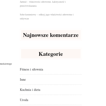
Jarmuż – właściwości zdrowotne, kaloryczność i
przeciwwskazania
Seler korzeniowy – odkryj jego właściwości zdrowotne i
odżywcze
Najnowsze komentarze
Kategorie
ornościowego
Fitness i siłownia
Inne
Kuchnia i dieta
Uroda