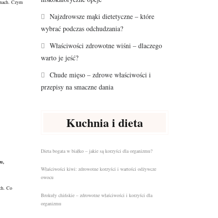
ionach. Czym
Najzdrowsze mąki dietetyczne – które
wybrać podczas odchudzania?
Właściwości zdrowotne wiśni – dlaczego
warto je jeść?
Chude mięso – zdrowe właściwości i
przepisy na smaczne dania
Kuchnia i dieta
Dieta bogata w białko – jakie są korzyści dla organizmu?
u,
Właściwości kiwi: zdrowotne korzyści i wartości odżywcze
owocu
ch. Co
Brokuły chińskie – zdrowotne właściwości i korzyści dla
organizmu