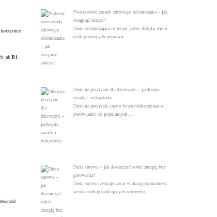
Podstawowe zasady zdrowego odchudzania – jak
osiągnąć sukces?
Dieta odchudzająca to temat, który dotyka wielu
 korzystnie
osób pragnących poprawić …
ch jak
B1
,
Dieta na przytycie dla dziewczyn – jadłospis,
zasady i wskazówki
Dieta na przytycie często bywa niedoceniana w
porównaniu do popularnych …
Dieta surowa – jak dostarczyć sobie energię bez
gotowania?
Dieta surowa zyskuje coraz większą popularność
wśród osób poszukujących zdrowego …
obecność