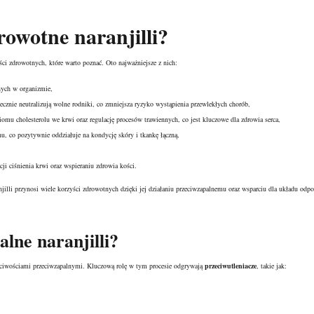
drowotne
naranjilli?
ści zdrowotnych, które warto poznać. Oto najważniejsze z nich:
nych w organizmie,
tecznie neutralizują wolne rodniki, co zmniejsza ryzyko wystąpienia przewlekłych chorób,
iomu cholesterolu we krwi oraz regulację procesów trawiennych, co jest kluczowe dla zdrowia serca,
, co pozytywnie oddziałuje na kondycję skóry i tkankę łączną,
acji ciśnienia krwi oraz wspieraniu zdrowia kości.
jilli przynosi wiele korzyści zdrowotnych dzięki jej działaniu przeciwzapalnemu oraz wsparciu dla układu odp
alne naranjilli?
łaściwościami przeciwzapalnymi. Kluczową rolę w tym procesie odgrywają
przeciwutleniacze
, takie jak: