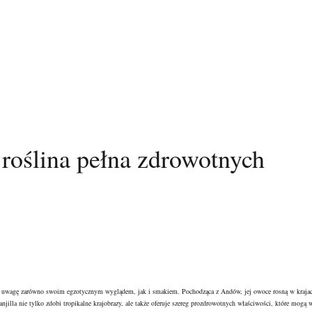
 roślina pełna zdrowotnych
iąga uwagę zarówno swoim egzotycznym wyglądem, jak i smakiem. Pochodząca z Andów, jej owoce rosną w krajac
lla nie tylko zdobi tropikalne krajobrazy, ale także oferuje szereg prozdrowotnych właściwości, które mogą w