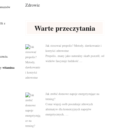
Zdrowie
procesów
li z
Warte przeczytania
Jak stosować propolis? Metody, dawkowanie i
korzyści zdrowotne
Propolis, znany jako naturalny skarb pszczół, od
czucia.
wieków fascynuje ludzkość …
dy
witamina
Jak zrobić domowe napoje energetyzujące na
trening?
Coraz więcej osób poszukuje zdrowych
alternatyw dla komercyjnych napojów
energetycznych, …