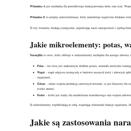
Witamina A
jest niezbędna dla prawidłowego funkcjonowania skóry oraz oczu. Wspiera
Witamina E
to potężny przeciwutleniacz, który neutralizuje negatywne działanie w
Te trzy witaminy działają synergicznie, poprawiając nasze samopoczucie i ogólną for
Jakie mikroelementy: potas, wap
Naranjilla
to owoc, który obfituje w
mikroelementy niezbędne
dla naszego zdrowia. 
Potas
– ten owoc jest znakomitym źródłem potasu, minerału niezwykle ważnego
Wapń
– wapń odgrywa istotną rolę w budowie mocnych kości i zdrowych zębów
organizmie,
Żelazo
– żelazo wspiera produkcję czerwonych krwinek, co jest kluczowe dla t
ryzyko anemii,
Fosfor
– fosfor jest ważny dla metabolizmu komórkowego oraz wspiera zdrowie 
Te mikroelementy współdziałają ze sobą, wspierając różnorodne funkcje organizmu, dla
Jakie są zastosowania nara