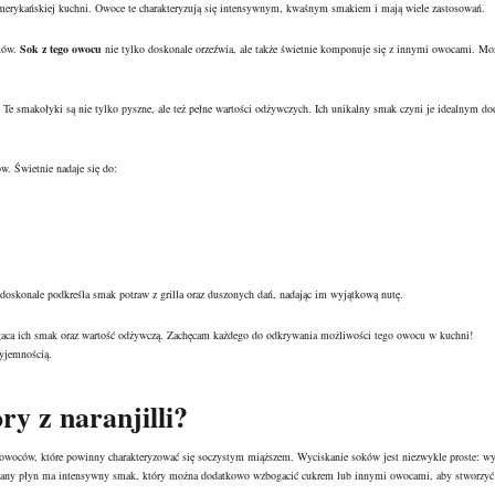
amerykańskiej kuchni. Owoce te charakteryzują się intensywnym, kwaśnym smakiem i mają wiele zastosowań.
oków.
Sok z tego owocu
nie tylko doskonale orzeźwia, ale także świetnie komponuje się z innymi owocami. Mo
y. Te smakołyki są nie tylko pyszne, ale też pełne wartości odżywczych. Ich unikalny smak czyni je idealnym d
ów. Świetnie nadaje się do:
oskonale podkreśla smak potraw z grilla oraz duszonych dań, nadając im wyjątkową nutę.
gaca ich smak oraz wartość odżywczą. Zachęcam każdego do odkrywania możliwości tego owocu w kuchni!
yjemnością.
ry z naranjilli?
h owoców, które powinny charakteryzować się soczystym miąższem. Wyciskanie soków jest niezwykle proste: wy
zymany płyn ma intensywny smak, który można dodatkowo wzbogacić cukrem lub innymi owocami, aby stworzyć