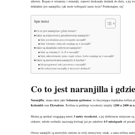
zdrowie. Bogata w
witaminy i minerały
, stanowi doskonały dodatek do
diety
, a jej w
dokładnie jest naranjilla i jak może wzbogacić nasze życie? Przekonajmy się!
Spis treści
Co to jest naranjilla i gdzie rośnie?
Jakie są właściwości prozdrowotne naranjilli?
Jakie jest działanie przeciwzapalne naranjilli?
Jakie witaminy i minerały znajdują się w naranjilli?
Jakie są składniki odżywcze naranjilli?
Jakie są witaminy C, A i E w naranjilli?
Jakie mikroelementy: potas, wapń, żelazo, fosfor znajdują się w naranjilli?
Jakie są zastosowania naranjilli w kuchni?
Jak przygotować soki i przetwory z naranjilli?
Jak wykorzystać naranjillę w deserach i drinkach?
Co to jest naranjilla i gdzi
Naranjilla
, znana także jako
Solanum quitoense
, to fascynująca tropikalna roślina 
Kolumbii
oraz
Ekwadoru
. Roślina ta preferuje wysokości między
1200 a 2400 m n
Można ją spotkać osiągającą nawet
3 metry wysokości
, a jej ulubionym miejscem są 
ciekawe, młode osobniki zaczynają kwitnąć już po zaledwie
4-5 miesiącach
od posadz
Owoce naranjilli są niezwykle cenione za swój intensywny smak, a sama roślina zach