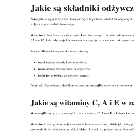
Jakie są składniki odżywcz
Naranjilla
to wyjątkowy owoc, który zachwyca bogactwem składników odżywczych. Dz
wpływa na pracę układu trawiennego.
Witamina C
to jeden z najważniejszych elementów naranjilli. Jej obecność wzmacnia 
B2
oraz
B3
, które odgrywają kluczową rolę w energetycznym metabolizmie organizm
W naranjilli znajdziemy również cenne minerały:
wapń
wspiera zdrowie kości oraz zębów,
żelazo
ułatwia transport tlenu w organizmie,
fosfor
jest niezbędny do produkcji energii.
Dzięki tak różnorodnym składnikom odżywczym
naranjilla
staje się wartościowym d
Jakie są witaminy C, A i E w na
W naranjilli
kryją się trzy niezwykle cenne witaminy:
C
,
A
oraz
E
, z których każda
Witamina C
ma ogromny wpływ na nasz układ odpornościowy i działa jako silny prz
przyczynia się do zwiększonej produkcji białych krwinek, co podnosi naszą odporność