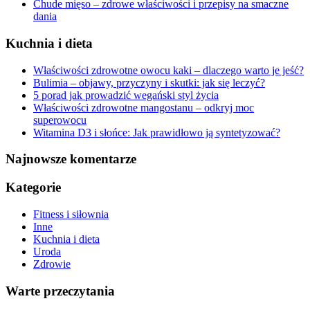
Chude mięso – zdrowe właściwości i przepisy na smaczne
dania
Kuchnia i dieta
Właściwości zdrowotne owocu kaki – dlaczego warto je jeść?
Bulimia – objawy, przyczyny i skutki: jak się leczyć?
5 porad jak prowadzić wegański styl życia
Właściwości zdrowotne mangostanu – odkryj moc
superowocu
Witamina D3 i słońce: Jak prawidłowo ją syntetyzować?
Najnowsze komentarze
Kategorie
Fitness i siłownia
Inne
Kuchnia i dieta
Uroda
Zdrowie
Warte przeczytania