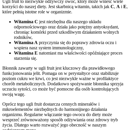
Ugli fruit to niezwykle odżywczy owoc, który może wnieść wiele
korzyści do naszej diety. Jest skarbnicą witamin, takich jak
C
,
A
i
E
,
które pełnią istotne role w organizmie.
Witamina C
jest niezbędna dla naszego układu
odpornościowego oraz działa jako potężny antyoksydant,
chroniąc komórki przed szkodliwym działaniem wolnych
rodników,
Witamina A
przyczynia się do poprawy zdrowia oczu i
wspiera nasz system immunologiczny,
Witamina E
natomiast ma właściwości opóźniające proces
starzenia się.
Błonnik zawarty w ugli fruit jest kluczowy dla prawidłowego
funkcjonowania jelit. Pomaga on w perystaltyce oraz stabilizuje
poziom cukru we krwi, co jest niezwykle ważne w profilaktyce
chorób metabolicznych. Dodatkowo spożywanie błonnika sprzyja
uczuciu sytości, co może być pomocne dla osób kontrolujących
swoją wagę.
Oprócz tego ugli fruit dostarcza cennych minerałów i
mikroelementów niezbędnych do harmonijnego działania
organizmu. Regularne włączanie tego owocu do diety może
wesprzeć zrównoważony sposób odżywiania oraz zdrowy tryb
życia. Dlatego warto rozważyć jego obecność w naszym