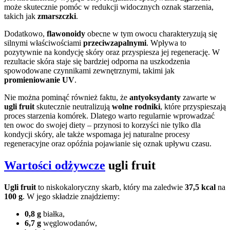
może skutecznie pomóc w redukcji widocznych oznak starzenia,
takich jak
zmarszczki
.
Dodatkowo,
flawonoidy
obecne w tym owocu charakteryzują się
silnymi właściwościami
przeciwzapalnymi
. Wpływa to
pozytywnie na kondycję skóry oraz przyspiesza jej regenerację. W
rezultacie skóra staje się bardziej odporna na uszkodzenia
spowodowane czynnikami zewnętrznymi, takimi jak
promieniowanie UV
.
Nie można pominąć również faktu, że
antyoksydanty
zawarte w
ugli fruit
skutecznie neutralizują
wolne rodniki
, które przyspieszają
proces starzenia komórek. Dlatego warto regularnie wprowadzać
ten owoc do swojej diety – przynosi to korzyści nie tylko dla
kondycji skóry, ale także wspomaga jej naturalne procesy
regeneracyjne oraz opóźnia pojawianie się oznak upływu czasu.
Wartości odżywcze
ugli fruit
Ugli fruit
to niskokaloryczny skarb, który ma zaledwie
37,5 kcal
na
100 g
. W jego składzie znajdziemy:
0,8 g
białka,
6,7 g
węglowodanów,