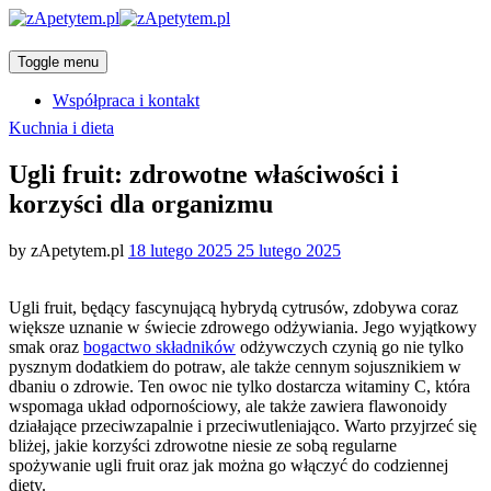
Toggle menu
Współpraca i kontakt
Categories
Kuchnia i dieta
Ugli fruit: zdrowotne właściwości i
korzyści dla organizmu
Posted
by
zApetytem.pl
18 lutego 2025
25 lutego 2025
on
Ugli fruit, będący fascynującą hybrydą cytrusów, zdobywa coraz
większe uznanie w świecie zdrowego odżywiania. Jego wyjątkowy
smak oraz
bogactwo składników
odżywczych czynią go nie tylko
pysznym dodatkiem do potraw, ale także cennym sojusznikiem w
dbaniu o zdrowie. Ten owoc nie tylko dostarcza witaminy C, która
wspomaga układ odpornościowy, ale także zawiera flawonoidy
działające przeciwzapalnie i przeciwutleniająco. Warto przyjrzeć się
bliżej, jakie korzyści zdrowotne niesie ze sobą regularne
spożywanie ugli fruit oraz jak można go włączyć do codziennej
diety.