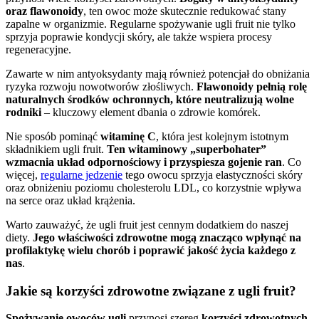
oraz flawonoidy
, ten owoc może skutecznie redukować stany
zapalne w organizmie. Regularne spożywanie ugli fruit nie tylko
sprzyja poprawie kondycji skóry, ale także wspiera procesy
regeneracyjne.
Zawarte w nim antyoksydanty mają również potencjał do obniżania
ryzyka rozwoju nowotworów złośliwych.
Flawonoidy pełnią rolę
naturalnych środków ochronnych, które neutralizują wolne
rodniki
– kluczowy element dbania o zdrowie komórek.
Nie sposób pominąć
witaminę C
, która jest kolejnym istotnym
składnikiem ugli fruit.
Ten witaminowy „superbohater”
wzmacnia układ odpornościowy i przyspiesza gojenie ran
. Co
więcej,
regularne jedzenie
tego owocu sprzyja elastyczności skóry
oraz obniżeniu poziomu cholesterolu LDL, co korzystnie wpływa
na serce oraz układ krążenia.
Warto zauważyć, że ugli fruit jest cennym dodatkiem do naszej
diety.
Jego właściwości zdrowotne mogą znacząco wpłynąć na
profilaktykę wielu chorób i poprawić jakość życia każdego z
nas
.
Jakie są korzyści zdrowotne związane z ugli fruit?
Spożywanie owoców ugli
przynosi szereg
korzyści zdrowotnych
.