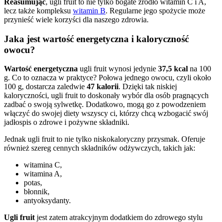
Reasumując
, ugli fruit to nie tylko bogate źródło witamin C i A,
lecz także kompleksu
witamin B
. Regularne jego spożycie może
przynieść wiele korzyści dla naszego zdrowia.
Jaka jest wartość energetyczna i kaloryczność
owocu?
Wartość energetyczna
ugli fruit wynosi jedynie
37,5 kcal
na 100
g. Co to oznacza w praktyce? Połowa jednego owocu, czyli około
100 g, dostarcza zaledwie
47 kalorii
. Dzięki tak niskiej
kaloryczności, ugli fruit to doskonały wybór dla osób pragnących
zadbać o swoją sylwetkę. Dodatkowo, mogą go z powodzeniem
włączyć do swojej diety wszyscy ci, którzy chcą wzbogacić swój
jadłospis o zdrowe i pożywne składniki.
Jednak ugli fruit to nie tylko niskokaloryczny przysmak. Oferuje
również szereg cennych składników odżywczych, takich jak:
witamina C,
witamina A,
potas,
błonnik,
antyoksydanty.
Ugli fruit
jest zatem atrakcyjnym dodatkiem do zdrowego stylu