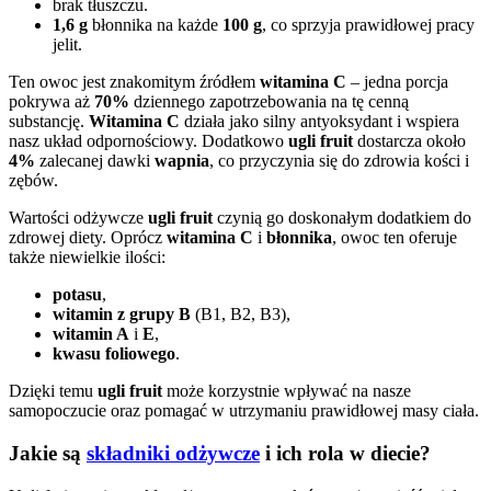
brak tłuszczu.
1,6 g
błonnika na każde
100 g
, co sprzyja prawidłowej pracy
jelit.
Ten owoc jest znakomitym źródłem
witamina C
– jedna porcja
pokrywa aż
70%
dziennego zapotrzebowania na tę cenną
substancję.
Witamina C
działa jako silny antyoksydant i wspiera
nasz układ odpornościowy. Dodatkowo
ugli fruit
dostarcza około
4%
zalecanej dawki
wapnia
, co przyczynia się do zdrowia kości i
zębów.
Wartości odżywcze
ugli fruit
czynią go doskonałym dodatkiem do
zdrowej diety. Oprócz
witamina C
i
błonnika
, owoc ten oferuje
także niewielkie ilości:
potasu
,
witamin z grupy B
(B1, B2, B3),
witamin A
i
E
,
kwasu foliowego
.
Dzięki temu
ugli fruit
może korzystnie wpływać na nasze
samopoczucie oraz pomagać w utrzymaniu prawidłowej masy ciała.
Jakie są
składniki odżywcze
i ich rola w diecie?