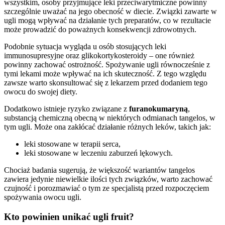
wszystkim, osoby przyjmujące leki przeciwarytmiczne powinny
szczególnie uważać na jego obecność w diecie. Związki zawarte w
ugli mogą wpływać na działanie tych preparatów, co w rezultacie
może prowadzić do poważnych konsekwencji zdrowotnych.
Podobnie sytuacja wygląda u osób stosujących leki
immunosupresyjne oraz glikokortykosteroidy – one również
powinny zachować ostrożność. Spożywanie ugli równocześnie z
tymi lekami może wpływać na ich skuteczność. Z tego względu
zawsze warto skonsultować się z lekarzem przed dodaniem tego
owocu do swojej diety.
Dodatkowo istnieje ryzyko związane z
furanokumaryną
,
substancją chemiczną obecną w niektórych odmianach tangelos, w
tym ugli. Może ona zakłócać działanie różnych leków, takich jak:
leki stosowane w terapii serca,
leki stosowane w leczeniu zaburzeń lękowych.
Chociaż badania sugerują, że większość wariantów tangelos
zawiera jedynie niewielkie ilości tych związków, warto zachować
czujność i porozmawiać o tym ze specjalistą przed rozpoczęciem
spożywania owocu ugli.
Kto powinien unikać ugli fruit?