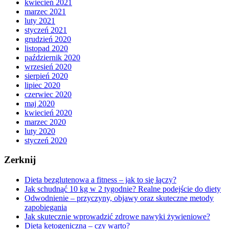
kwiecień 2021
marzec 2021
luty 2021
styczeń 2021
grudzień 2020
listopad 2020
październik 2020
wrzesień 2020
sierpień 2020
lipiec 2020
czerwiec 2020
maj 2020
kwiecień 2020
marzec 2020
luty 2020
styczeń 2020
Zerknij
Dieta bezglutenowa a fitness – jak to się łączy?
Jak schudnąć 10 kg w 2 tygodnie? Realne podejście do diety
Odwodnienie – przyczyny, objawy oraz skuteczne metody
zapobiegania
Jak skutecznie wprowadzić zdrowe nawyki żywieniowe?
Dieta ketogeniczna – czy warto?