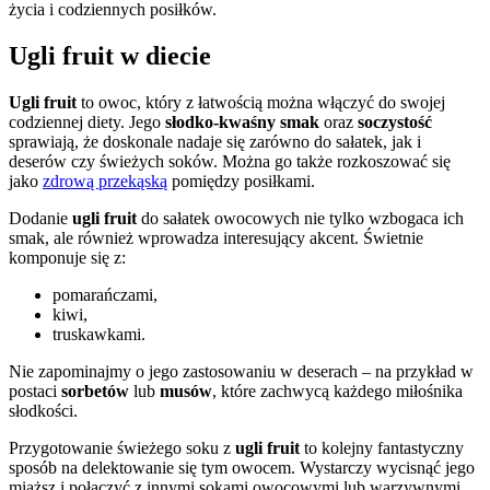
życia i codziennych posiłków.
Ugli fruit w diecie
Ugli fruit
to owoc, który z łatwością można włączyć do swojej
codziennej diety. Jego
słodko-kwaśny smak
oraz
soczystość
sprawiają, że doskonale nadaje się zarówno do sałatek, jak i
deserów czy świeżych soków. Można go także rozkoszować się
jako
zdrową przekąską
pomiędzy posiłkami.
Dodanie
ugli fruit
do sałatek owocowych nie tylko wzbogaca ich
smak, ale również wprowadza interesujący akcent. Świetnie
komponuje się z:
pomarańczami,
kiwi,
truskawkami.
Nie zapominajmy o jego zastosowaniu w deserach – na przykład w
postaci
sorbetów
lub
musów
, które zachwycą każdego miłośnika
słodkości.
Przygotowanie świeżego soku z
ugli fruit
to kolejny fantastyczny
sposób na delektowanie się tym owocem. Wystarczy wycisnąć jego
miąższ i połączyć z innymi sokami owocowymi lub warzywnymi,