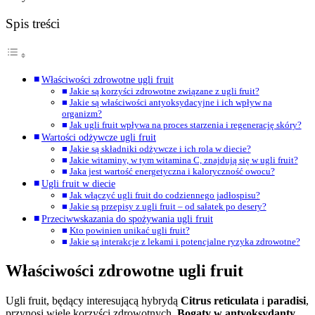
Spis treści
Właściwości zdrowotne ugli fruit
Jakie są korzyści zdrowotne związane z ugli fruit?
Jakie są właściwości antyoksydacyjne i ich wpływ na
organizm?
Jak ugli fruit wpływa na proces starzenia i regenerację skóry?
Wartości odżywcze ugli fruit
Jakie są składniki odżywcze i ich rola w diecie?
Jakie witaminy, w tym witamina C, znajdują się w ugli fruit?
Jaka jest wartość energetyczna i kaloryczność owocu?
Ugli fruit w diecie
Jak włączyć ugli fruit do codziennego jadłospisu?
Jakie są przepisy z ugli fruit – od sałatek po desery?
Przeciwwskazania do spożywania ugli fruit
Kto powinien unikać ugli fruit?
Jakie są interakcje z lekami i potencjalne ryzyka zdrowotne?
Właściwości zdrowotne ugli fruit
Ugli fruit, będący interesującą hybrydą
Citrus reticulata
i
paradisi
,
przynosi wiele korzyści zdrowotnych.
Bogaty w antyoksydanty