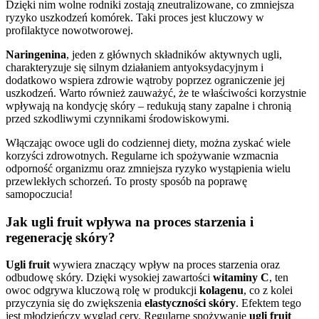
Dzięki nim wolne rodniki zostają zneutralizowane, co zmniejsza
ryzyko uszkodzeń komórek. Taki proces jest kluczowy w
profilaktyce nowotworowej.
Naringenina
, jeden z głównych składników aktywnych ugli,
charakteryzuje się silnym działaniem antyoksydacyjnym i
dodatkowo wspiera zdrowie wątroby poprzez ograniczenie jej
uszkodzeń. Warto również zauważyć, że te właściwości korzystnie
wpływają na kondycję skóry – redukują stany zapalne i chronią
przed szkodliwymi czynnikami środowiskowymi.
Włączając owoce ugli do codziennej diety, można zyskać wiele
korzyści zdrowotnych. Regularne ich spożywanie wzmacnia
odporność organizmu oraz zmniejsza ryzyko wystąpienia wielu
przewlekłych schorzeń. To prosty sposób na poprawę
samopoczucia!
Jak ugli fruit wpływa na proces starzenia i
regenerację skóry?
Ugli fruit
wywiera znaczący wpływ na proces starzenia oraz
odbudowę skóry. Dzięki wysokiej zawartości
witaminy C
, ten
owoc odgrywa kluczową rolę w produkcji
kolagenu
, co z kolei
przyczynia się do zwiększenia
elastyczności skóry
. Efektem tego
jest młodzieńczy wygląd cery. Regularne spożywanie
ugli fruit