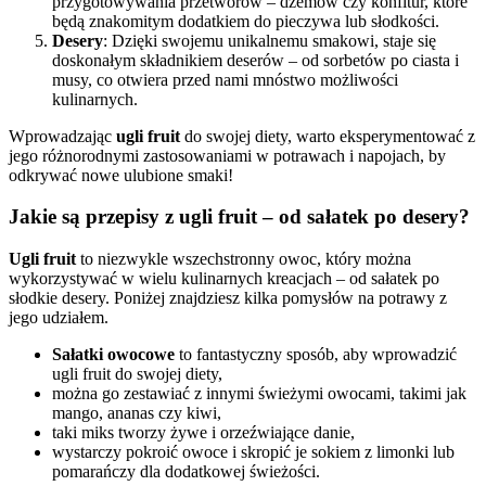
przygotowywania przetworów – dżemów czy konfitur, które
będą znakomitym dodatkiem do pieczywa lub słodkości.
Desery
: Dzięki swojemu unikalnemu smakowi, staje się
doskonałym składnikiem deserów – od sorbetów po ciasta i
musy, co otwiera przed nami mnóstwo możliwości
kulinarnych.
Wprowadzając
ugli fruit
do swojej diety, warto eksperymentować z
jego różnorodnymi zastosowaniami w potrawach i napojach, by
odkrywać nowe ulubione smaki!
Jakie są przepisy z ugli fruit – od sałatek po desery?
Ugli fruit
to niezwykle wszechstronny owoc, który można
wykorzystywać w wielu kulinarnych kreacjach – od sałatek po
słodkie desery. Poniżej znajdziesz kilka pomysłów na potrawy z
jego udziałem.
Sałatki owocowe
to fantastyczny sposób, aby wprowadzić
ugli fruit do swojej diety,
można go zestawiać z innymi świeżymi owocami, takimi jak
mango, ananas czy kiwi,
taki miks tworzy żywe i orzeźwiające danie,
wystarczy pokroić owoce i skropić je sokiem z limonki lub
pomarańczy dla dodatkowej świeżości.