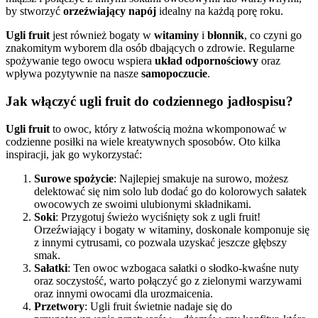
by stworzyć
orzeźwiający napój
idealny na każdą porę roku.
Ugli fruit
jest również bogaty w
witaminy
i
błonnik
, co czyni go
znakomitym wyborem dla osób dbających o zdrowie. Regularne
spożywanie tego owocu wspiera
układ odpornościowy
oraz
wpływa pozytywnie na nasze
samopoczucie
.
Jak włączyć ugli fruit do codziennego jadłospisu?
Ugli fruit
to owoc, który z łatwością można wkomponować w
codzienne posiłki na wiele kreatywnych sposobów. Oto kilka
inspiracji, jak go wykorzystać:
Surowe spożycie
: Najlepiej smakuje na surowo, możesz
delektować się nim solo lub dodać go do kolorowych sałatek
owocowych ze swoimi ulubionymi składnikami.
Soki
: Przygotuj świeżo wyciśnięty sok z ugli fruit!
Orzeźwiający i bogaty w witaminy, doskonale komponuje się
z innymi cytrusami, co pozwala uzyskać jeszcze głębszy
smak.
Sałatki
: Ten owoc wzbogaca sałatki o słodko-kwaśne nuty
oraz soczystość, warto połączyć go z zielonymi warzywami
oraz innymi owocami dla urozmaicenia.
Przetwory
: Ugli fruit świetnie nadaje się do