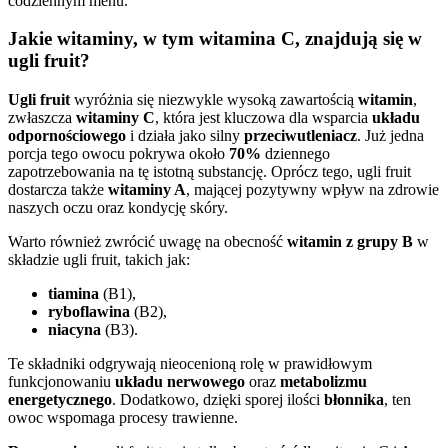
codziennym menu.
Jakie witaminy, w tym witamina C, znajdują się w
ugli fruit?
Ugli fruit
wyróżnia się niezwykle wysoką zawartością
witamin
,
zwłaszcza
witaminy C
, która jest kluczowa dla wsparcia
układu
odpornościowego
i działa jako silny
przeciwutleniacz
. Już jedna
porcja tego owocu pokrywa około
70%
dziennego
zapotrzebowania na tę istotną substancję. Oprócz tego, ugli fruit
dostarcza także
witaminy A
, mającej pozytywny wpływ na zdrowie
naszych oczu oraz kondycję skóry.
Warto również zwrócić uwagę na obecność
witamin z grupy B
w
składzie ugli fruit, takich jak:
tiamina
(B1),
ryboflawina
(B2),
niacyna
(B3).
Te składniki odgrywają nieocenioną rolę w prawidłowym
funkcjonowaniu
układu nerwowego
oraz
metabolizmu
energetycznego
. Dodatkowo, dzięki sporej ilości
błonnika
, ten
owoc wspomaga procesy trawienne.