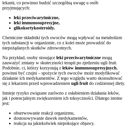
lekami, co powinno budzić szczególną uwagę u osób
przyjmujących:
leki przeciwarytmiczne,
leki immunosupresyjne,
glikokortykosteroidy.
Chemiczne składniki tych owoców mogą wpływać na metabolizm
tych substancji w organizmie, co z kolei może prowadzić do
niepożądanych skutków zdrowotnych.
Na przykład, osoby stosujące
leki przeciwarytmiczne
mogą
zauważyć zmiany w skuteczności terapii po zjedzeniu ugli fruit.
Podobnie, ci, którzy korzystają z
leków immunosupresyjnych
,
powinni być czujni – spożycie tych owoców może modyfikować
działanie ich medykamentów. Z tego względu warto skonsultować
się z lekarzem przed wprowadzeniem
ugli fruit
do codziennej diety.
Istnieje ryzyko związane zarówno z osłabieniem działania leków,
jak i potencjalnym zwiększeniem ich toksyczności. Dlatego istotne
jest:
obserwowanie reakcji organizmu,
dostosowywanie dawek medykamentów,
reakcja na jakiekolwiek niepokojące objawy.