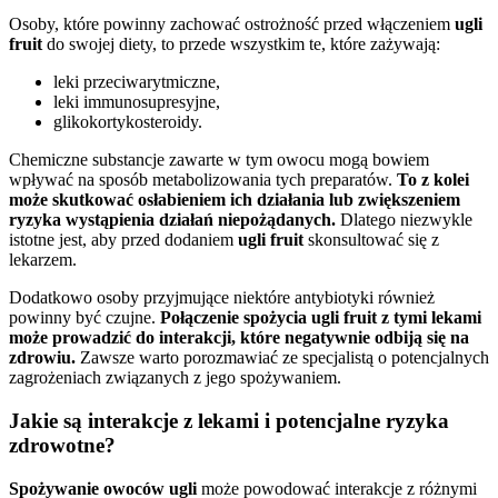
Osoby, które powinny zachować ostrożność przed włączeniem
ugli
fruit
do swojej diety, to przede wszystkim te, które zażywają:
leki przeciwarytmiczne,
leki immunosupresyjne,
glikokortykosteroidy.
Chemiczne substancje zawarte w tym owocu mogą bowiem
wpływać na sposób metabolizowania tych preparatów.
To z kolei
może skutkować osłabieniem ich działania lub zwiększeniem
ryzyka wystąpienia działań niepożądanych.
Dlatego niezwykle
istotne jest, aby przed dodaniem
ugli fruit
skonsultować się z
lekarzem.
Dodatkowo osoby przyjmujące niektóre antybiotyki również
powinny być czujne.
Połączenie spożycia ugli fruit z tymi lekami
może prowadzić do interakcji, które negatywnie odbiją się na
zdrowiu.
Zawsze warto porozmawiać ze specjalistą o potencjalnych
zagrożeniach związanych z jego spożywaniem.
Jakie są interakcje z lekami i potencjalne ryzyka
zdrowotne?
Spożywanie owoców ugli
może powodować interakcje z różnymi