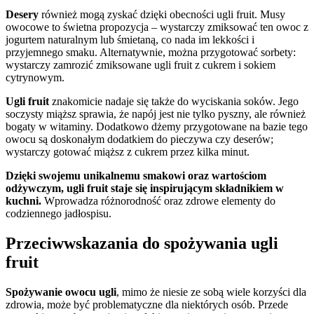
Desery
również mogą zyskać dzięki obecności ugli fruit. Musy
owocowe to świetna propozycja – wystarczy zmiksować ten owoc z
jogurtem naturalnym lub śmietaną, co nada im lekkości i
przyjemnego smaku. Alternatywnie, można przygotować sorbety:
wystarczy zamrozić zmiksowane ugli fruit z cukrem i sokiem
cytrynowym.
Ugli fruit
znakomicie nadaje się także do wyciskania soków. Jego
soczysty miąższ sprawia, że napój jest nie tylko pyszny, ale również
bogaty w witaminy. Dodatkowo dżemy przygotowane na bazie tego
owocu są doskonałym dodatkiem do pieczywa czy deserów;
wystarczy gotować miąższ z cukrem przez kilka minut.
Dzięki swojemu unikalnemu smakowi oraz wartościom
odżywczym, ugli fruit staje się inspirującym składnikiem w
kuchni.
Wprowadza różnorodność oraz zdrowe elementy do
codziennego jadłospisu.
Przeciwwskazania do spożywania ugli
fruit
Spożywanie owocu ugli
, mimo że niesie ze sobą wiele korzyści dla
zdrowia, może być problematyczne dla niektórych osób. Przede