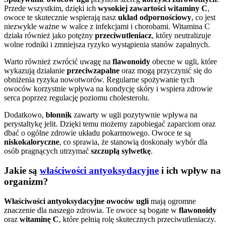
Przede wszystkim, dzięki ich
wysokiej zawartości witaminy C
,
owoce te skutecznie wspierają nasz
układ odpornościowy
, co jest
niezwykle ważne w walce z infekcjami i chorobami. Witamina C
działa również jako potężny
przeciwutleniacz
, który neutralizuje
wolne rodniki i zmniejsza ryzyko wystąpienia stanów zapalnych.
Warto również zwrócić uwagę na
flawonoidy
obecne w ugli, które
wykazują działanie
przeciwzapalne
oraz mogą przyczynić się do
obniżenia ryzyka nowotworów. Regularne spożywanie tych
owoców korzystnie wpływa na kondycję skóry i wspiera zdrowie
serca poprzez regulację poziomu cholesterolu.
Dodatkowo,
błonnik
zawarty w ugli pozytywnie wpływa na
perystaltykę jelit. Dzięki temu możemy zapobiegać zaparciom oraz
dbać o ogólne zdrowie układu pokarmowego. Owoce te są
niskokaloryczne
, co sprawia, że stanowią doskonały wybór dla
osób pragnących utrzymać
szczupłą sylwetkę
.
Jakie są
właściwości antyoksydacyjne
i ich wpływ na
organizm?
Właściwości antyoksydacyjne owoców ugli
mają ogromne
znaczenie dla naszego zdrowia. Te owoce są bogate w
flawonoidy
oraz
witaminę C
, które pełnią rolę skutecznych przeciwutleniaczy.