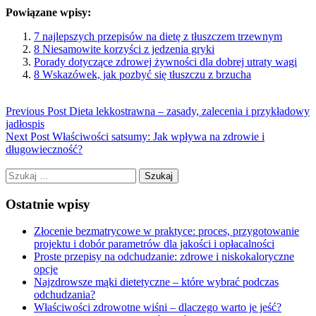
Powiązane wpisy:
7 najlepszych przepisów na dietę z tłuszczem trzewnym
8 Niesamowite korzyści z jedzenia gryki
Porady dotyczące zdrowej żywności dla dobrej utraty wagi
8 Wskazówek, jak pozbyć się tłuszczu z brzucha
Previous Post
Dieta lekkostrawna – zasady, zalecenia i przykładowy
jadłospis
Next Post
Właściwości satsumy: Jak wpływa na zdrowie i
długowieczność?
Szukaj:
Ostatnie wpisy
Złocenie bezmatrycowe w praktyce: proces, przygotowanie
projektu i dobór parametrów dla jakości i opłacalności
Proste przepisy na odchudzanie: zdrowe i niskokaloryczne
opcje
Najzdrowsze mąki dietetyczne – które wybrać podczas
odchudzania?
Właściwości zdrowotne wiśni – dlaczego warto je jeść?