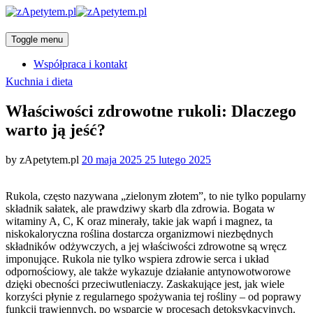
Toggle menu
Współpraca i kontakt
Categories
Kuchnia i dieta
Właściwości zdrowotne rukoli: Dlaczego
warto ją jeść?
Posted
by
zApetytem.pl
20 maja 2025
25 lutego 2025
on
Rukola, często nazywana „zielonym złotem”, to nie tylko popularny
składnik sałatek, ale prawdziwy skarb dla zdrowia. Bogata w
witaminy A, C, K oraz minerały, takie jak wapń i magnez, ta
niskokaloryczna roślina dostarcza organizmowi niezbędnych
składników odżywczych, a jej właściwości zdrowotne są wręcz
imponujące. Rukola nie tylko wspiera zdrowie serca i układ
odpornościowy, ale także wykazuje działanie antynowotworowe
dzięki obecności przeciwutleniaczy. Zaskakujące jest, jak wiele
korzyści płynie z regularnego spożywania tej rośliny – od poprawy
funkcji trawiennych, po wsparcie w procesach detoksykacyjnych.