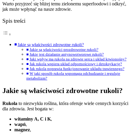
Warto przyjrzeć się bliżej temu zielonemu superfoodowi i odkryć,
jak może wpłynąć na nasze zdrowie.
Spis treści
Jakie są właściwości zdrowotne rukoli?
Jakie są właściwości prozdrowotne rukoli?
Jakie jest działanie antynowotworowe rukoli?
Jaki wpływ ma rukola na zdrowie serca i układ krwionośny?
Jak rukola wspiera układ odpornościowy i detoksykację?
Jak rukola poprawia funkcjonowanie układu trawiennego?
W jaki sposób rukola wspomaga odchudzanie i reguluje
metabolizm?
Jakie są właściwości zdrowotne rukoli?
Rukola
to niezwykła roślina, która oferuje wiele cennych korzyści
dla zdrowia. Jest bogata w:
witaminy A, C i K
,
wapń
,
magnez
,