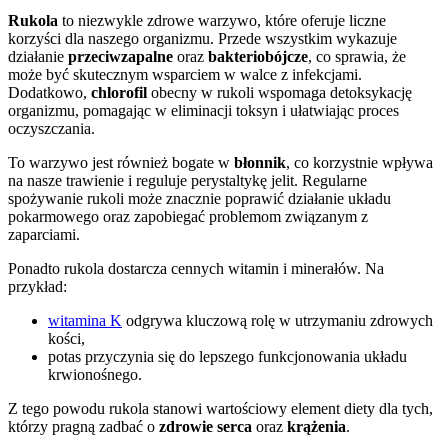
Rukola
to niezwykle zdrowe warzywo, które oferuje liczne
korzyści dla naszego organizmu. Przede wszystkim wykazuje
działanie
przeciwzapalne
oraz
bakteriobójcze
, co sprawia, że
może być skutecznym wsparciem w walce z infekcjami.
Dodatkowo,
chlorofil
obecny w rukoli wspomaga detoksykację
organizmu, pomagając w eliminacji toksyn i ułatwiając proces
oczyszczania.
To warzywo jest również bogate w
błonnik
, co korzystnie wpływa
na nasze trawienie i reguluje perystaltykę jelit. Regularne
spożywanie rukoli może znacznie poprawić działanie układu
pokarmowego oraz zapobiegać problemom związanym z
zaparciami.
Ponadto rukola dostarcza cennych witamin i minerałów. Na
przykład:
witamina K
odgrywa kluczową rolę w utrzymaniu zdrowych
kości,
potas przyczynia się do lepszego funkcjonowania układu
krwionośnego.
Z tego powodu rukola stanowi wartościowy element diety dla tych,
którzy pragną zadbać o
zdrowie serca
oraz
krążenia
.