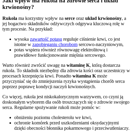
Jaki wpływ ma rukola na zdrowie serca i układ
krwionośny?
Rukola
ma korzystny wpływ na
serce
oraz
układ krwionośny
, a
jej bogactwo składników odżywczych odgrywa kluczową rolę w
tym procesie. Na przykład:
wysoka
zawartość potasu
reguluje ciśnienie krwi, co jest
istotne w
zapobieganiu chorobom
sercowo-naczyniowym,
potas wspiera również równowagę elektrolitową i
prawidłowe funkcjonowanie mięśnia sercowego.
Warto również zwrócić uwagę na
witaminę K
, którą dostarcza
rukola. To składnik niezbędny dla zdrowia kości oraz uczestniczy w
procesach krzepnięcia krwi. Ponadto
witamina K
może
przyczyniać się do zmniejszenia ryzyka wystąpienia chorób serca
poprzez poprawę kondycji naczyń krwionośnych.
Co więcej, rukola jest niskokalorycznym warzywem, co czyni ją
doskonałym wyborem dla osób troszczących się o zdrowie swojego
serca. Regularne spożywanie rukoli może pomóc w:
obniżeniu poziomu cholesterolu we krwi,
ochronie komórek przed uszkodzeniami oksydacyjnymi
dzięki obecności błonnika pokarmowego i przeciwutleniaczy.