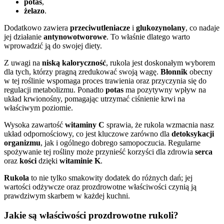
potas
,
żelazo
.
Dodatkowo zawiera
przeciwutleniacze
i
glukozynolany
, co nadaje
jej działanie
antynowotworowe
. To właśnie dlatego warto
wprowadzić ją do swojej diety.
Z uwagi na
niską kaloryczność
, rukola jest doskonałym wyborem
dla tych, którzy pragną zredukować swoją wagę.
Błonnik
obecny
w tej roślinie wspomaga proces trawienia oraz przyczynia się do
regulacji metabolizmu. Ponadto
potas
ma pozytywny wpływ na
układ krwionośny, pomagając utrzymać ciśnienie krwi na
właściwym poziomie.
Wysoka zawartość
witaminy C
sprawia, że rukola wzmacnia nasz
układ odpornościowy, co jest kluczowe zarówno dla
detoksykacji
organizmu
, jak i ogólnego dobrego samopoczucia. Regularne
spożywanie tej rośliny może przynieść korzyści dla zdrowia
serca
oraz
kości
dzięki
witaminie K
.
Rukola
to nie tylko smakowity dodatek do różnych dań; jej
wartości odżywcze oraz prozdrowotne właściwości czynią ją
prawdziwym skarbem w każdej kuchni.
Jakie są właściwości prozdrowotne rukoli?