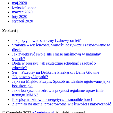
maj 2020
kwiecień 2020
marzec 2020
luty 2020
styczeń 2020
Zerknij
Jak przygotować smaczny i zdrowy omlet?
Szalotka – właściwości, wartości odżywcze i zastosowanie w
diecie
Jak zwiększyć swoją siłę i masę mięśniową w naturalny
sposób?
Dieta w proszku: jak skutecznie schudnąć i zadbać o
zdrowie?
Ser – Przepisy na Delikatne Przekąski i Danie Główne
Jak poszerzyć łopatki?
Jajka na Miękko Przepis: Sposób na idealnie ugotowane jajka
bez skorupki
Jakie korzyści dla zdrowia przynosi regularne uprawianie
treningu MMA?
Przepisy na zdrowe i energetyczne smoothie bowl
Ziemniak na diecie: prozdrowotne właściwości i kaloryczność
© Copyright 2022
zApetytem.pl
. All rights reserved.