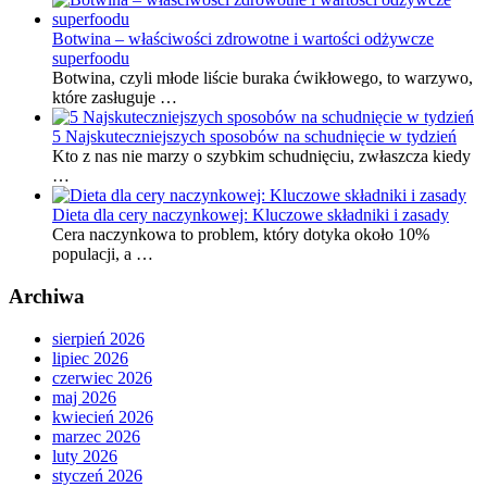
Botwina – właściwości zdrowotne i wartości odżywcze
superfoodu
Botwina, czyli młode liście buraka ćwikłowego, to warzywo,
które zasługuje …
5 Najskuteczniejszych sposobów na schudnięcie w tydzień
Kto z nas nie marzy o szybkim schudnięciu, zwłaszcza kiedy
…
Dieta dla cery naczynkowej: Kluczowe składniki i zasady
Cera naczynkowa to problem, który dotyka około 10%
populacji, a …
Archiwa
sierpień 2026
lipiec 2026
czerwiec 2026
maj 2026
kwiecień 2026
marzec 2026
luty 2026
styczeń 2026