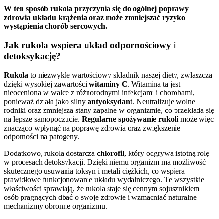
W ten sposób rukola przyczynia się do ogólnej poprawy
zdrowia układu krążenia oraz może zmniejszać ryzyko
wystąpienia chorób sercowych.
Jak rukola wspiera układ odpornościowy i
detoksykację?
Rukola
to niezwykle wartościowy składnik naszej diety, zwłaszcza
dzięki wysokiej zawartości
witaminy C
. Witamina ta jest
nieoceniona w walce z różnorodnymi infekcjami i chorobami,
ponieważ działa jako silny
antyoksydant
. Neutralizuje wolne
rodniki oraz zmniejsza stany zapalne w organizmie, co przekłada się
na lepsze samopoczucie.
Regularne spożywanie rukoli
może więc
znacząco wpłynąć na poprawę zdrowia oraz zwiększenie
odporności na patogeny.
Dodatkowo, rukola dostarcza
chlorofil
, który odgrywa istotną rolę
w procesach detoksykacji. Dzięki niemu organizm ma możliwość
skutecznego usuwania toksyn i metali ciężkich, co wspiera
prawidłowe funkcjonowanie układu wydalniczego. Te wszystkie
właściwości sprawiają, że rukola staje się cennym sojusznikiem
osób pragnących dbać o swoje zdrowie i wzmacniać naturalne
mechanizmy obronne organizmu.