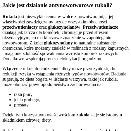
Jakie jest działanie antynowotworowe rukoli?
Rukola
jest niezwykle cenna w walce z nowotworami, a jej
właściwości zawdzięczamy przede wszystkim obecności
przeciwutleniaczy
oraz
glukozynolanów
.
Przeciwutleniacze
działają jak tarcza dla komórek, chroniąc je przed stresem
oksydacyjnym, co ma kluczowe znaczenie w zapobieganiu
nowotworom. Z kolei
glukozynolany
to naturalne substancje
chemiczne, które możemy znaleźć w roślinach z rodziny kapustnych
i mają one zdolność spowalniania wzrostu komórek rakowych.
Dodatkowo wspierają proces detoksykacji organizmu.
Włączenie rukoli do codziennej diety może przyczynić się do
redukcji ryzyka wystąpienia różnych typów nowotworów. Badania
sugerują, że dieta bogata w liściaste warzywa, takie jak rukola,
może obniżać prawdopodobieństwo zachorowania na:
raka płuc,
jelita grubego,
prostaty.
Dzięki tym korzystnym właściwościom
rukola
staje się istotnym
składnikiem zdrowej diety.