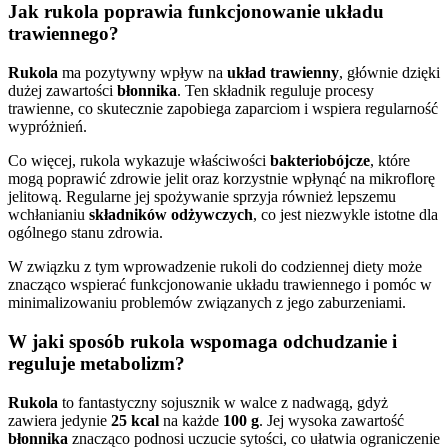
Jak rukola poprawia funkcjonowanie układu
trawiennego?
Rukola
ma pozytywny wpływ na
układ trawienny
, głównie dzięki
dużej zawartości
błonnika
. Ten składnik reguluje procesy
trawienne, co skutecznie zapobiega zaparciom i wspiera regularność
wypróżnień.
Co więcej, rukola wykazuje właściwości
bakteriobójcze
, które
mogą poprawić zdrowie jelit oraz korzystnie wpłynąć na mikroflorę
jelitową. Regularne jej spożywanie sprzyja również lepszemu
wchłanianiu
składników odżywczych
, co jest niezwykle istotne dla
ogólnego stanu zdrowia.
W związku z tym wprowadzenie rukoli do codziennej diety może
znacząco wspierać funkcjonowanie układu trawiennego i pomóc w
minimalizowaniu problemów związanych z jego zaburzeniami.
W jaki sposób rukola wspomaga odchudzanie i
reguluje metabolizm?
Rukola
to fantastyczny sojusznik w walce z nadwagą, gdyż
zawiera jedynie
25 kcal
na każde
100 g
. Jej wysoka zawartość
błonnika
znacząco podnosi uczucie sytości, co ułatwia ograniczenie