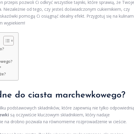
 przepis pozwoli Ci odkryć wszystkie tajniki, które sprawią, że Twoj
nia. Niezależnie od tego, czy jesteś doświadczonym cukiernikiem, czy
skazówki pomogą Ci osiągnąć idealny efekt. Przygotuj się na kulinar
ym wypiekiem!
o?
kowego?
?
że?
będne do ciasta marchewkowego?
ku podstawowych składników, które zapewnią nie tylko odpowiedni
ewki
są oczywiście kluczowym składnikiem, który nadaje
rcie na drobno pozwala na równomierne rozprowadzenie w cieście.