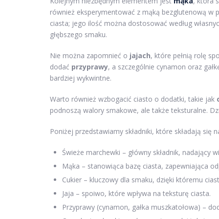
Kolejnym niezbędnym elementem jest
mąka
, która
również eksperymentować z mąką bezglutenową w pr
ciasta; jego ilość można dostosować według własnych 
głębszego smaku.
Nie można zapomnieć o
jajach
, które pełnią rolę s
dodać
przyprawy
, a szczególnie cynamon oraz gałk
bardziej wykwintne.
Warto również wzbogacić ciasto o dodatki, takie jak
podnoszą walory smakowe, ale także teksturalne. Dzięk
Poniżej przedstawiamy składniki, które składają się
Świeże marchewki – główny składnik, nadający wil
Mąka – stanowiąca bazę ciasta, zapewniająca od
Cukier – kluczowy dla smaku, dzięki któremu ciast
Jaja – spoiwo, które wpływa na teksturę ciasta.
Przyprawy (cynamon, gałka muszkatołowa) – dod