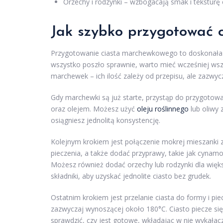
Orzechy i rodzynki – wzbogacają smak i teksturę c
Jak szybko przygotować 
Przygotowanie ciasta marchewkowego to doskonała o
wszystko poszło sprawnie, warto mieć wcześniej wszys
marchewek – ich ilość zależy od przepisu, ale zazwyc
Gdy marchewki są już starte, przystąp do przygotow
oraz olejem. Możesz użyć
oleju roślinnego
lub oliwy 
osiągniesz jednolitą konsystencję.
Kolejnym krokiem jest połączenie mokrej mieszanki 
pieczenia, a także dodać przyprawy, takie jak cyna
Możesz również dodać orzechy lub rodzynki dla więk
składniki, aby uzyskać jednolite ciasto bez grudek.
Ostatnim krokiem jest przelanie ciasta do formy i pi
zazwyczaj wynoszącej około 180°C. Ciasto piecze się
sprawdzić, czy jest gotowe, wkładając w nie wykałaczk