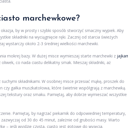
iasta.
ciasto marchewkowe?
kazja, by w prosty i szybki sposób stworzyć smaczny wypiek. Aby
tkie składniki na wyciągnięcie ręki. Zacznij od starcia świeżych
zaj wystarczy około 2-3 średniej wielkości marchewki.
ania mokrej bazy. W dużej misce wymieszaj starte marchewki z
jajka
z oliwek, co nada ciastu delikatny smak. Mieszaj składniki, aż
z suchymi składnikami. W osobnej misce przesiać mąkę, proszek do
mon czy gałka muszkatołowa, które świetnie współgrają z marchewką.
szej tekstury oraz smaku. Pamiętaj, aby dobrze wymieszać wszystkie
eczenie. Pamiętaj, by nagrzać piekarnik do odpowiedniej temperatury,
 zazwyczaj od 30 do 45 minut, zależnie od grubości masy. Warto
ę – jeśli wyjdzie czysta, ciasto jest gotowe do wyjęcia.