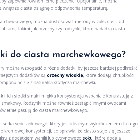
, aby zapewnić równomierne pieczenie. Opcjonalnie, można
e wnętrze ciasta osiągnęło odpowiednią temperaturę.
a marchewkowego, można dostosować metody w zależności od
atkami, takimi jak orzechy czy rodzynki, które nadadzą ciastu
tki do ciasta marchewkowego?
ry można wzbogacić o różne dodatki, by jeszcze bardziej podkreślić
arniejszych dodatków są
orzechy włoskie
, które dodają chrupkości
omponując się z naturalną słodyczą marchewki.
ki
. Ich słodki smak i miękka konsystencja wspaniale kontrastują z
 smakowy. Rodzynki można również zastąpić innymi owocami
e świetnie pasują do ciasta marchewkowego.
e serka śmietankowego, który jest idealnym wykończeniem dla tego
kże kremowej konsystencji, co sprawia, że ciasto staje się jeszcze
ukru z dodatkiem wanilii lub cytrynowego
soku
, które dodają