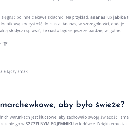
sięgnąć po inne ciekawe składniki. Na przykład,
ananas
lub
jabłka
t
dodatkową soczystość do ciasta. Ananas, w szczególności, dodaje
ą słodycz i sprawić, że ciasto będzie jeszcze bardziej wilgotne.
wego:
le łączy smaki.
 marchewkowe, aby było świeże?
ch warunkach jest kluczowe, aby zachowało swoją świeżość i sma
szczenie go w
SZCZELNYM POJEMNIKU
w lodówce. Dzięki temu cias