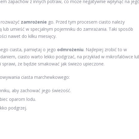
aniem zapachów z innych potraw, co może negatywnie wpłynąć na jeg
to rozważyć
zamrożenie
go. Przed tym procesem ciasto należy
zą lub umieść w specjalnym pojemniku do zamrażania. Taki sposób
ci nawet do kilku miesięcy.
nego ciasta, pamiętaj o jego
odmrożeniu
. Najlepiej zrobić to w
odaniem, ciasto warto lekko podgrzać, na przykład w mikrofalówce lu
i sprawi, że będzie smakować jak świeżo upieczone.
chowywania ciasta marchewkowego:
niku, aby zachować jego świeżość.
biec oparom lodu.
kko podgrzej.