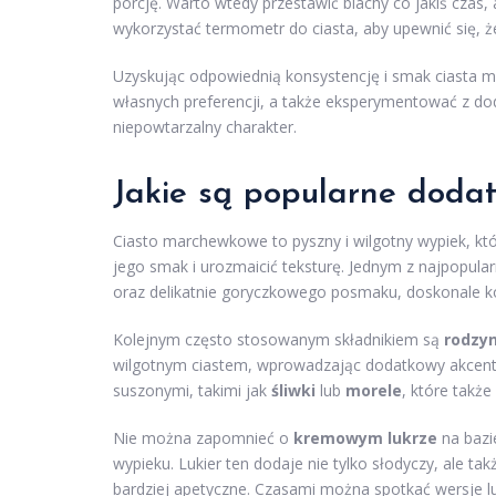
porcję. Warto wtedy przestawić blachy co jakiś czas
wykorzystać termometr do ciasta, aby upewnić się, ż
Uzyskując odpowiednią konsystencję i smak ciast
własnych preferencji, a także eksperymentować z dod
niepowtarzalny charakter.
Jakie są popularne doda
Ciasto marchewkowe to pyszny i wilgotny wypiek, któ
jego smak i urozmaicić teksturę. Jednym z najpopul
oraz delikatnie goryczkowego posmaku, doskonale k
Kolejnym często stosowanym składnikiem są
rodzyn
wilgotnym ciastem, wprowadzając dodatkowy akcent
suszonymi, takimi jak
śliwki
lub
morele
, które takż
Nie można zapomnieć o
kremowym lukrze
na bazi
wypieku. Lukier ten dodaje nie tylko słodyczy, ale ta
bardziej apetyczne. Czasami można spotkać wersje l