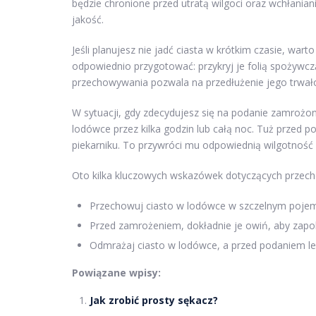
będzie chronione przed utratą wilgoci oraz wchłani
jakość.
Jeśli planujesz nie jadć ciasta w krótkim czasie, war
odpowiednio przygotować: przykryj je folią spożywc
przechowywania pozwala na przedłużenie jego trwałoś
W sytuacji, gdy zdecydujesz się na podanie zamrożo
lodówce przez kilka godzin lub całą noc. Tuż przed p
piekarniku. To przywróci mu odpowiednią wilgotność 
Oto kilka kluczowych wskazówek dotyczących prze
Przechowuj ciasto w lodówce w szczelnym pojem
Przed zamrożeniem, dokładnie je owiń, aby zapo
Odmrażaj ciasto w lodówce, a przed podaniem le
Powiązane wpisy:
Jak zrobić prosty sękacz?