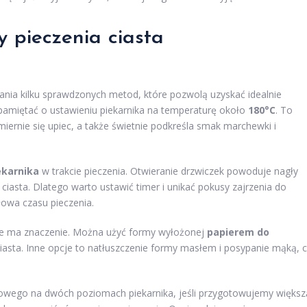
y pieczenia ciasta
ia kilku sprawdzonych metod, które pozwolą uzyskać idealnie
y pamiętać o ustawieniu piekarnika na temperaturę około
180°C
. To
ernie się upiec, a także świetnie podkreśla smak marchewki i
ekarnika
w trakcie pieczenia. Otwieranie drzwiczek powoduje nagły
asta. Dlatego warto ustawić timer i unikać pokusy zajrzenia do
łowa czasu pieczenia.
że ma znaczenie. Można użyć formy wyłożonej
papierem do
ciasta. Inne opcje to natłuszczenie formy masłem i posypanie mąką, 
owego na dwóch poziomach piekarnika, jeśli przygotowujemy większ