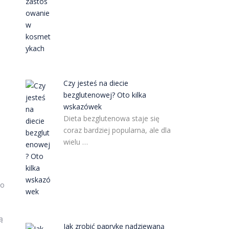
Czy jesteś na diecie
bezglutenowej? Oto kilka
wskazówek
Dieta bezglutenowa staje się
coraz bardziej popularna, ale dla
wielu …
co
ą
Jak zrobić paprykę nadziewaną