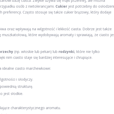
 stanowi bazę ciasta. Zwykle używa się mąki pszennej, ale można
zypadku osób z nietolerancjami.
Cukier
jest potrzebny do osłodzen
preferencji. Często stosuje się także cukier brązowy, który dodaje
poiwa oraz wpływają na wilgotność i lekkość ciasta. Dobrze jest także
ę muszkatołową, które wydobywają aromaty i sprawiają, że ciasto je
orzechy
(np. włoskie lub pekan) lub
rodzynki
, które nie tylko
i nim ciasto staje się bardziej interesujące i chrupiące.
 na idealne ciasto marchewkowe:
gotności i słodyczy.
powiednią strukturę.
o jest słodkie.
ające charakterystycznego aromatu.