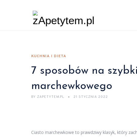
KUCHNIA I DIETA
7 sposobów na szybkie
marchewkowego
BY
ZAPETYTEM.PL
21 STYCZNIA 2022
Ciasto marchewkowe to prawdziwy klasyk, który za