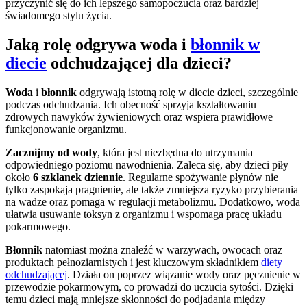
przyczynić się do ich lepszego samopoczucia oraz bardziej
świadomego stylu życia.
Jaką rolę odgrywa woda i
błonnik w
diecie
odchudzającej dla dzieci?
Woda
i
błonnik
odgrywają istotną rolę w diecie dzieci, szczególnie
podczas odchudzania. Ich obecność sprzyja kształtowaniu
zdrowych nawyków żywieniowych oraz wspiera prawidłowe
funkcjonowanie organizmu.
Zacznijmy od wody
, która jest niezbędna do utrzymania
odpowiedniego poziomu nawodnienia. Zaleca się, aby dzieci piły
około
6 szklanek dziennie
. Regularne spożywanie płynów nie
tylko zaspokaja pragnienie, ale także zmniejsza ryzyko przybierania
na wadze oraz pomaga w regulacji metabolizmu. Dodatkowo, woda
ułatwia usuwanie toksyn z organizmu i wspomaga pracę układu
pokarmowego.
Błonnik
natomiast można znaleźć w warzywach, owocach oraz
produktach pełnoziarnistych i jest kluczowym składnikiem
diety
odchudzającej
. Działa on poprzez wiązanie wody oraz pęcznienie w
przewodzie pokarmowym, co prowadzi do uczucia sytości. Dzięki
temu dzieci mają mniejsze skłonności do podjadania między