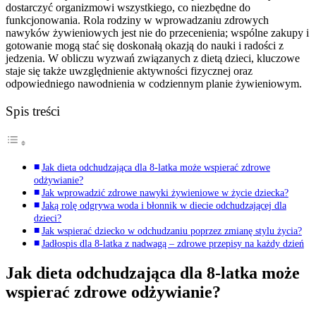
dostarczyć organizmowi wszystkiego, co niezbędne do
funkcjonowania. Rola rodziny w wprowadzaniu zdrowych
nawyków żywieniowych jest nie do przecenienia; wspólne zakupy i
gotowanie mogą stać się doskonałą okazją do nauki i radości z
jedzenia. W obliczu wyzwań związanych z dietą dzieci, kluczowe
staje się także uwzględnienie aktywności fizycznej oraz
odpowiedniego nawodnienia w codziennym planie żywieniowym.
Spis treści
Jak dieta odchudzająca dla 8-latka może wspierać zdrowe
odżywianie?
Jak wprowadzić zdrowe nawyki żywieniowe w życie dziecka?
Jaką rolę odgrywa woda i błonnik w diecie odchudzającej dla
dzieci?
Jak wspierać dziecko w odchudzaniu poprzez zmianę stylu życia?
Jadłospis dla 8-latka z nadwagą – zdrowe przepisy na każdy dzień
Jak dieta odchudzająca dla 8-latka może
wspierać zdrowe odżywianie?