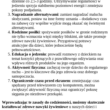
dziennie co 2,5-3 godziny. Utrzymywanie regularności w
jedzeniu sprzyja stabilnemu poziomowi energii i zmniejsza
pokusy podjadania.
Nagradzanie alternatywami
: zamiast nagradzać malucha
słodyczami, postaw na inne formy uznania – dodatkowy czas
na zabawę czy wspólne wyjście mogą okazać się świetnymi
alternatywami.
Rodzinne posiłki
: spożywanie posiłków w gronie rodzinnym
nie tylko wzmacnia więzi między bliskimi, ale także promuje
zdrowe nawyki żywieniowe. Przygotowuj potrawy
atrakcyjne dla dzieci, które jednocześnie będą
pełnowartościowe.
Edukacja o jedzeniu
: prowadź rozmowy z dzieckiem na
temat korzyści płynących z prawidłowego odżywiania oraz
wpływu różnych produktów na jego organizm.
Aktywność fizyczna
: zachęcaj swoje dziecko do regularnego
ruchu – jest to kluczowe dla jego zdrowia oraz dobrego
samopoczucia.
Ograniczenie czasu przed ekranem
: zmniejszając czas
spędzany przed telewizorem czy komputerem, można
zwiększyć aktywność fizyczną oraz ograniczyć pokusę
sięgania po niezdrowe przekąski.
Wprowadzając te zasady do codzienności, możemy skutecznie
kształtować zdrowe nawyki żywieniowe
u naszych dzieci i