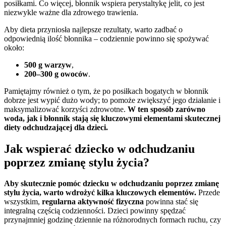
posiłkami. Co więcej, błonnik wspiera perystaltykę jelit, co jest
niezwykle ważne dla zdrowego trawienia.
Aby dieta przyniosła najlepsze rezultaty, warto zadbać o
odpowiednią ilość błonnika – codziennie powinno się spożywać
około:
500 g warzyw
,
200–300 g owoców
.
Pamiętajmy również o tym, że po posiłkach bogatych w błonnik
dobrze jest wypić dużo wody; to pomoże zwiększyć jego działanie i
maksymalizować korzyści zdrowotne.
W ten sposób zarówno
woda, jak i błonnik stają się kluczowymi elementami skutecznej
diety odchudzającej dla dzieci.
Jak wspierać dziecko w odchudzaniu
poprzez zmianę stylu życia?
Aby skutecznie pomóc dziecku w odchudzaniu poprzez zmianę
stylu życia, warto wdrożyć kilka kluczowych elementów.
Przede
wszystkim,
regularna aktywność fizyczna
powinna stać się
integralną częścią codzienności. Dzieci powinny spędzać
przynajmniej godzinę dziennie na różnorodnych formach ruchu, czy