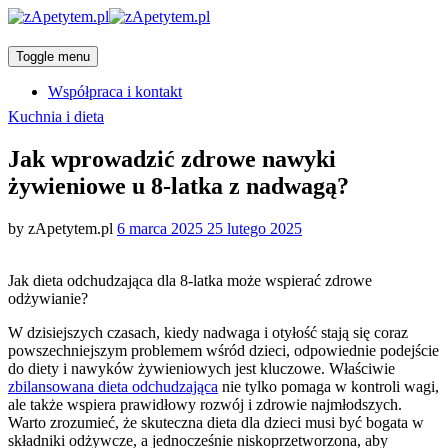
Toggle menu
Współpraca i kontakt
Categories
Kuchnia i dieta
Jak wprowadzić zdrowe nawyki
żywieniowe u 8-latka z nadwagą?
Posted
by
zApetytem.pl
6 marca 2025
25 lutego 2025
on
Jak dieta odchudzająca dla 8-latka może wspierać zdrowe
odżywianie?
W dzisiejszych czasach, kiedy nadwaga i otyłość stają się coraz
powszechniejszym problemem wśród dzieci, odpowiednie podejście
do diety i nawyków żywieniowych jest kluczowe. Właściwie
zbilansowana dieta odchudzająca
nie tylko pomaga w kontroli wagi,
ale także wspiera prawidłowy rozwój i zdrowie najmłodszych.
Warto zrozumieć, że skuteczna dieta dla dzieci musi być bogata w
składniki odżywcze, a jednocześnie niskoprzetworzona, aby