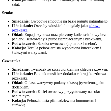
sałat.
Środa:
Śniadanie:
Owocowe smoothie na bazie jogurtu naturalnego,
II śniadanie:
Orzechy włoskie lub migdały jako
zdrowa
przekąska
,
Obiad:
Zupa jarzynowa oraz pieczony kotlet schabowy bez
panierki, serwowany z puree ziemniaczanym i brokułami,
Podwieczorek:
Sałatka owocowa (np. arbuz i melon),
Kolacja:
Tortilla pełnoziarnista wypełniona kurczakiem i
świeżymi warzywami.
Czwartek:
Śniadanie:
Twarożek ze szczypiorkiem na chlebie razowym,
II śniadanie:
Batonik musli bez dodatku cukru jako zdrowa
przekąska,
Obiad:
Gulasz warzywny podany z kaszą jęczmienną jako
dodatkiem,
Podwieczorek:
Kisiel owocowy przygotowany na soku
naturalnym,
Kolacja:
Pełnoziarnista pita nadziewana hummusem i
surówką.