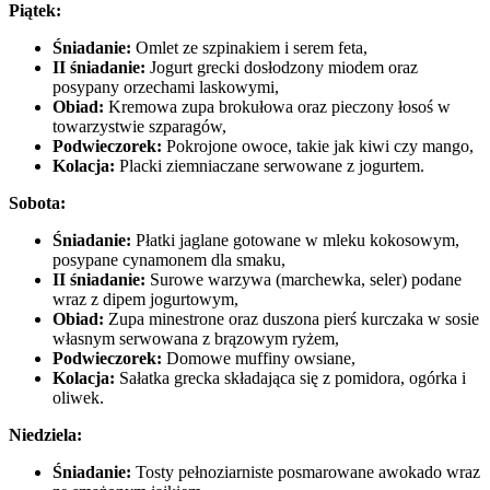
Piątek:
Śniadanie:
Omlet ze szpinakiem i serem feta,
II śniadanie:
Jogurt grecki dosłodzony miodem oraz
posypany orzechami laskowymi,
Obiad:
Kremowa zupa brokułowa oraz pieczony łosoś w
towarzystwie szparagów,
Podwieczorek:
Pokrojone owoce, takie jak kiwi czy mango,
Kolacja:
Placki ziemniaczane serwowane z jogurtem.
Sobota:
Śniadanie:
Płatki jaglane gotowane w mleku kokosowym,
posypane cynamonem dla smaku,
II śniadanie:
Surowe warzywa (marchewka, seler) podane
wraz z dipem jogurtowym,
Obiad:
Zupa minestrone oraz duszona pierś kurczaka w sosie
własnym serwowana z brązowym ryżem,
Podwieczorek:
Domowe muffiny owsiane,
Kolacja:
Sałatka grecka składająca się z pomidora, ogórka i
oliwek.
Niedziela:
Śniadanie:
Tosty pełnoziarniste posmarowane awokado wraz