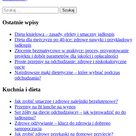
Szukaj:
Ostatnie wpisy
Dieta kisielowa – zasady, efekty i smaczny jadłospis
Dieta dla mężczyzn po 40-tce: zdrowe nawyki i przykładowy
jadłospis
Złocenie bezmatrycowe w praktyce: proces, przygotowanie
projektu i dobór parametrów dla jakości i opłacalności
Proste przepisy na odchudzanie: zdrowe i niskokaloryczne
opcje
Najzdrowsze mąki dietetyczne – które wybrać podczas
odchudzania?
Kuchnia i dieta
Jak zrobić smaczne i zdrowe naleśniki bezglutenowe?
Przepisy na fit lunche na wynos
Ser żółty na diecie odchudzającej – jak wprowadzić go do
jadłospisu?
Zdrowe odżywianie – klucz do zdrowia i dobrego
samopoczucia
Jak zrobić zdrowe przekąski na domowe przyjęcie?