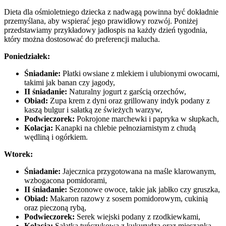
Dieta dla ośmioletniego dziecka z nadwagą powinna być dokładnie
przemyślana, aby wspierać jego prawidłowy rozwój. Poniżej
przedstawiamy przykładowy jadłospis na każdy dzień tygodnia,
który można dostosować do preferencji malucha.
Poniedziałek:
Śniadanie:
Płatki owsiane z mlekiem i ulubionymi owocami,
takimi jak banan czy jagody,
II śniadanie:
Naturalny jogurt z garścią orzechów,
Obiad:
Zupa krem z dyni oraz grillowany indyk podany z
kaszą bulgur i sałatką ze świeżych warzyw,
Podwieczorek:
Pokrojone marchewki i papryka w słupkach,
Kolacja:
Kanapki na chlebie pełnoziarnistym z chudą
wędliną i ogórkiem.
Wtorek:
Śniadanie:
Jajecznica przygotowana na maśle klarowanym,
wzbogacona pomidorami,
II śniadanie:
Sezonowe owoce, takie jak jabłko czy gruszka,
Obiad:
Makaron razowy z sosem pomidorowym, cukinią
oraz pieczoną rybą,
Podwieczorek:
Serek wiejski podany z rzodkiewkami,
Kolacja:
Sałatka tuńczykowa z kukurydzą oraz mieszanką