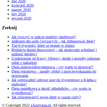
maj 2020
kwiecień 2020
marzec 2020
luty 2020
styczeń 2020
Zerknij
Jak ćwiczyć w trakcie podróży służbowej?
Jadłospis dla osób ćwiczących – jak zbilansować dietę?
Top 6 żywności, które są bogate w żelazo
Redukcja tkanki tłuszczowej – jak skutecznie schudnąć i
uniknąć błędów?
Uzależnienie od Kawy: Objawy, skutki i sposoby radzenia
sobie z nałogiem
Dieta niskowęglowodanowa – czy warto ją stosować?
Dieta jogurtowa – zasady, efekty i przeciwwskazania do
stosowania
Jak wprowadzić zdrowe nawyki żywieniowe u 8-latka z
nadwagą?
Dieta pudełkowa a jakość składników – czy warto ją
wypróbować?
Jak zrównoważyć swoją dietę w czasie ciąży?
© Copyright 2022
zApetytem.pl
. All rights reserved.