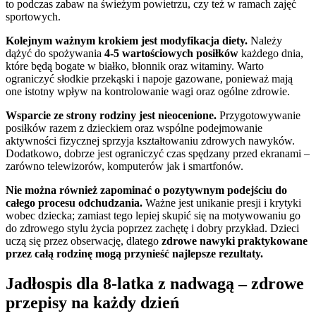
to podczas zabaw na świeżym powietrzu, czy też w ramach zajęć
sportowych.
Kolejnym ważnym krokiem jest modyfikacja diety.
Należy
dążyć do spożywania
4-5 wartościowych posiłków
każdego dnia,
które będą bogate w białko, błonnik oraz witaminy. Warto
ograniczyć słodkie przekąski i napoje gazowane, ponieważ mają
one istotny wpływ na kontrolowanie wagi oraz ogólne zdrowie.
Wsparcie ze strony rodziny jest nieocenione.
Przygotowywanie
posiłków razem z dzieckiem oraz wspólne podejmowanie
aktywności fizycznej sprzyja kształtowaniu zdrowych nawyków.
Dodatkowo, dobrze jest ograniczyć czas spędzany przed ekranami –
zarówno telewizorów, komputerów jak i smartfonów.
Nie można również zapominać o pozytywnym podejściu do
całego procesu odchudzania.
Ważne jest unikanie presji i krytyki
wobec dziecka; zamiast tego lepiej skupić się na motywowaniu go
do zdrowego stylu życia poprzez zachętę i dobry przykład. Dzieci
uczą się przez obserwację, dlatego
zdrowe nawyki praktykowane
przez całą rodzinę mogą przynieść najlepsze rezultaty.
Jadłospis dla 8-latka z nadwagą – zdrowe
przepisy na każdy dzień