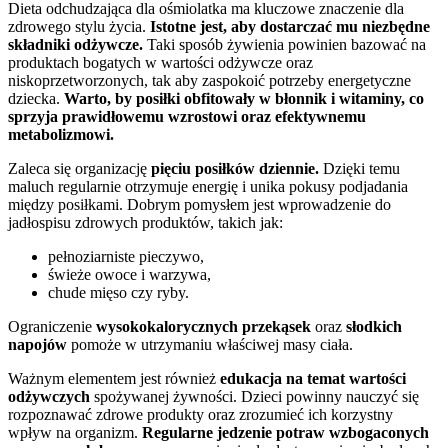
Dieta odchudzająca dla ośmiolatka ma kluczowe znaczenie dla
zdrowego stylu życia.
Istotne jest, aby dostarczać mu niezbędne
składniki odżywcze.
Taki sposób żywienia powinien bazować na
produktach bogatych w wartości odżywcze oraz
niskoprzetworzonych, tak aby zaspokoić potrzeby energetyczne
dziecka.
Warto, by posiłki obfitowały w błonnik i witaminy, co
sprzyja prawidłowemu wzrostowi oraz efektywnemu
metabolizmowi.
Zaleca się organizację
pięciu posiłków dziennie.
Dzięki temu
maluch regularnie otrzymuje energię i unika pokusy podjadania
między posiłkami. Dobrym pomysłem jest wprowadzenie do
jadłospisu zdrowych produktów, takich jak:
pełnoziarniste pieczywo,
świeże owoce i warzywa,
chude mięso czy ryby.
Ograniczenie
wysokokalorycznych przekąsek
oraz
słodkich
napojów
pomoże w utrzymaniu właściwej masy ciała.
Ważnym elementem jest również
edukacja na temat wartości
odżywczych
spożywanej żywności. Dzieci powinny nauczyć się
rozpoznawać zdrowe produkty oraz zrozumieć ich korzystny
wpływ na organizm.
Regularne jedzenie potraw wzbogaconych