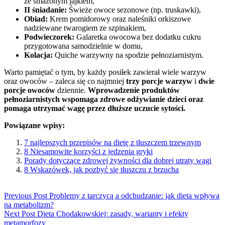
ze smażonym jajkiem,
II śniadanie:
Świeże owoce sezonowe (np. truskawki),
Obiad:
Krem pomidorowy oraz naleśniki orkiszowe
nadziewane twarogiem ze szpinakiem,
Podwieczorek:
Galaretka owocowa bez dodatku cukru
przygotowana samodzielnie w domu,
Kolacja:
Quiche warzywny na spodzie pełnoziarnistym.
Warto pamiętać o tym, by każdy posiłek zawierał wiele warzyw
oraz owoców – zaleca się co najmniej
trzy porcje warzyw
i
dwie
porcje owoców
dziennie.
Wprowadzenie produktów
pełnoziarnistych wspomaga zdrowe odżywianie dzieci oraz
pomaga utrzymać wagę przez dłuższe uczucie sytości.
Powiązane wpisy:
7 najlepszych przepisów na dietę z tłuszczem trzewnym
8 Niesamowite korzyści z jedzenia gryki
Porady dotyczące zdrowej żywności dla dobrej utraty wagi
8 Wskazówek, jak pozbyć się tłuszczu z brzucha
Previous Post
Problemy z tarczycą a odchudzanie: jak dieta wpływa
na metabolizm?
Next Post
Dieta Chodakowskiej: zasady, warianty i efekty
metamorfozy