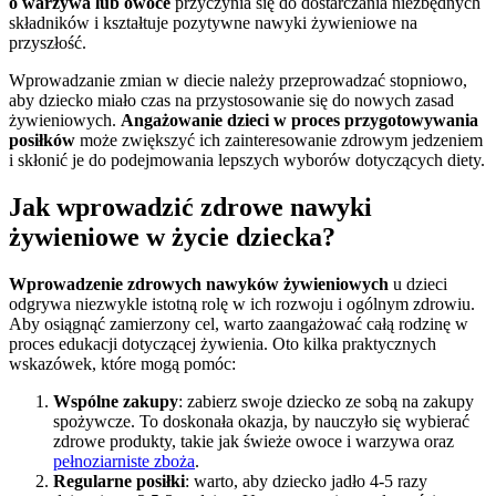
o warzywa lub owoce
przyczynia się do dostarczania niezbędnych
składników i kształtuje pozytywne nawyki żywieniowe na
przyszłość.
Wprowadzanie zmian w diecie należy przeprowadzać stopniowo,
aby dziecko miało czas na przystosowanie się do nowych zasad
żywieniowych.
Angażowanie dzieci w proces przygotowywania
posiłków
może zwiększyć ich zainteresowanie zdrowym jedzeniem
i skłonić je do podejmowania lepszych wyborów dotyczących diety.
Jak wprowadzić zdrowe nawyki
żywieniowe w życie dziecka?
Wprowadzenie zdrowych nawyków żywieniowych
u dzieci
odgrywa niezwykle istotną rolę w ich rozwoju i ogólnym zdrowiu.
Aby osiągnąć zamierzony cel, warto zaangażować całą rodzinę w
proces edukacji dotyczącej żywienia. Oto kilka praktycznych
wskazówek, które mogą pomóc:
Wspólne zakupy
: zabierz swoje dziecko ze sobą na zakupy
spożywcze. To doskonała okazja, by nauczyło się wybierać
zdrowe produkty, takie jak świeże owoce i warzywa oraz
pełnoziarniste zboża
.
Regularne posiłki
: warto, aby dziecko jadło 4-5 razy