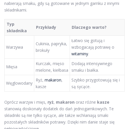
nabierają smaku, gdy są gotowane w jednym garnku z innymi
składnikami.
Typ
Przykłady
Dlaczego warto?
składnika
Łatwo się gotują i
Cukinia, papryka,
Warzywa
wzbogacają potrawę o
brokuły
witaminy
.
Kurczak, mięso
Dodają intensywnego
Mięsa
mielone, kiełbasa
smaku i białka.
Ryż,
makaron
,
Szybko przygotowują się i
Węglowodany
kasze
są sycące.
Oprócz warzyw i mięs,
ryż
,
makaron
oraz różne
kasze
stanowią doskonały dodatek do dań jednogarnkowych. Te
składniki są nie tylko sycące, ale także wchłaniają smaki
pozostałych składników potrawy. Dzięki nim danie staje się
pełnowartościowe.