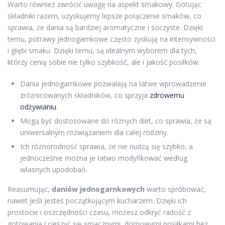
Warto również zwrócić uwagę na aspekt smakowy. Gotując
składniki razem, uzyskujemy lepsze połączenie smaków, co
sprawia, że dania są bardziej aromatyczne i soczyste. Dzięki
temu, potrawy jednogarnkowe często zyskują na intensywności
i głębi smaku. Dzięki temu, są idealnym wyborem dla tych,
którzy cenią sobie nie tylko szybkość, ale i jakość posiłków.
Dania jednogarnkowe pozwalają na łatwe wprowadzenie
zróżnicowanych składników, co sprzyja
zdrowemu
odżywianiu
.
Mogą być dostosowane do różnych diet, co sprawia, że są
uniwersalnym rozwiązaniem dla całej rodziny.
Ich różnorodność sprawia, że nie nudzą się szybko, a
jednocześnie można je łatwo modyfikować według
własnych upodobań.
Reasumując,
daniów jednogarnkowych
warto spróbować,
nawet jeśli jesteś początkującym kucharzem. Dzięki ich
prostocie i oszczędności czasu, możesz odkryć radość z
gotowania i cieszyć się smacznymi, domowymi posiłkami bez