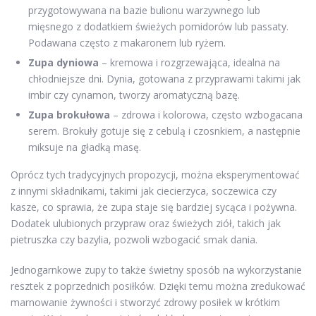
przygotowywana na bazie bulionu warzywnego lub
mięsnego z dodatkiem świeżych pomidorów lub passaty.
Podawana często z makaronem lub ryżem.
Zupa dyniowa
– kremowa i rozgrzewająca, idealna na
chłodniejsze dni. Dynia, gotowana z przyprawami takimi jak
imbir czy cynamon, tworzy aromatyczną bazę.
Zupa brokułowa
– zdrowa i kolorowa, często wzbogacana
serem. Brokuły gotuje się z cebulą i czosnkiem, a następnie
miksuje na gładką masę.
Oprócz tych tradycyjnych propozycji, można eksperymentować
z innymi składnikami, takimi jak ciecierzyca, soczewica czy
kasze, co sprawia, że zupa staje się bardziej sycąca i pożywna.
Dodatek ulubionych przypraw oraz świeżych ziół, takich jak
pietruszka czy bazylia, pozwoli wzbogacić smak dania.
Jednogarnkowe zupy to także świetny sposób na wykorzystanie
resztek z poprzednich posiłków. Dzięki temu można zredukować
marnowanie żywności i stworzyć zdrowy posiłek w krótkim